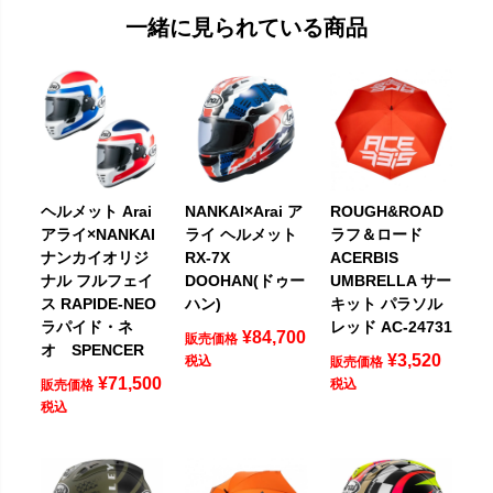
一緒に見られている商品
ヘルメット Arai
NANKAI×Arai ア
ROUGH&ROAD
アライ×NANKAI
ライ ヘルメット
ラフ＆ロード
ナンカイオリジ
RX-7X
ACERBIS
ナル フルフェイ
DOOHAN(ドゥー
UMBRELLA サー
ス RAPIDE-NEO
ハン)
キット パラソル
ラパイド・ネ
レッド AC-24731
¥
84,700
販売価格
オ SPENCER
¥
3,520
税込
販売価格
¥
71,500
税込
販売価格
税込