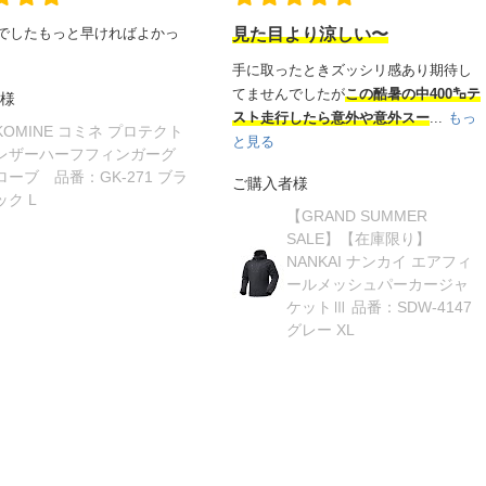
でしたもっと早ければよかっ
見た目より涼しい〜
手に取ったときズッシリ感あり期待し
てませんでしたが
この酷暑の中400㌔テ
様
スト走行したら意外や意外スー
...
もっ
KOMINE コミネ プロテクト
と見る
レザーハーフフィンガーグ
ローブ 品番：GK-271 ブラ
ご購入者様
ック L
【GRAND SUMMER
SALE】【在庫限り】
NANKAI ナンカイ エアフィ
ールメッシュパーカージャ
ケットⅢ 品番：SDW-4147
グレー XL