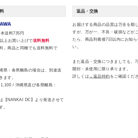
料
返品・交換
お届けする商品の品質は万全を期
すが、万が一、不良・破損などが
本送料735円
たら、商品到着後7日以内にお知ら
0円以上お買い上げで
送料無料
い。
料」商品と同梱でも送料無料で
また返品・交換につきましても、7
開封・未使用に限り承ります。
縄県・各県離島の場合は、別途送
詳しくは
→返品特約
をご確認くだ
きます。
1,100 / 沖縄県及び各県離島：
【NANKAI DC】より発送させて
す。