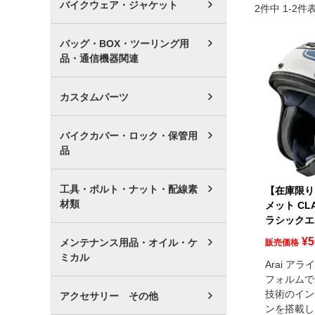
バイクウェア・ジャケット
2
件中
1
-
2
件
バッグ・BOX・ツーリング用
品・通信機器関連
カスタムパーツ
バイクカバー・ロック・保管用
品
工具・ボルト・ナット・配線素
【在庫限り】
材類
メット CLAS
ラシックエア
¥
5
メンテナンス用品・オイル・ケ
販売価格
ミカル
Arai ア
フォルムで
技術のイン
アクセサリー その他
ンを搭載し