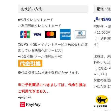
お支払い方法
配送・送
■各種クレジットカード
■
ご利用可能クレジットカード
宅配便 ・基
＊11,00
（「送料無
(SBPS ※SBペイメントサービス株式会社が運
す）
営している決済代行サービス)
■代金引換(メール便対応不可)
北海道、沖
料をいただ
（北海道:￥
※代金引換には別途手数料がかかります。
￥1,300）
荷物の発送は
※ご予約商品につきましては、代金引換は
いただきま
ご利用できません。
■paypay
■