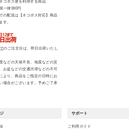
ネコポス便を利用する商品
国一律380円
での配送は【ネコポス対応】商品
ます。
まで
のご注文分は、即日出荷いたし
雪などの天候不良、地震などの災
、お盆などの交通渋滞などの不可
により、商品をご指定の日時にお
い場合がございます。予めご了承
ジ
サポート
録
ご利用ガイド