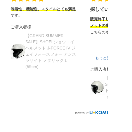
装着性、機能性、スタイルとても満足
探していたヘルメ
です。
販売終了してから半年
メットの事を知り探し
ご購入者様
こちらのオンラインサ
【GRAND SUMMER
SALE】SHOEI ショウエイ
ヘルメット J-FORCE IV ジ
ェイフォースフォー アンス
...
もっと見る
ラサイト メタリック L
(59cm)
ご購入者様
【在庫限り】
SHOEI ショ
ト J・O ジェ
ィッシュグリーン 