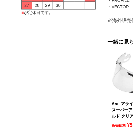
・PROFILE
27
28
29
30
・VECTOR
■
が定休日です。
※海外販売
一緒に見
Arai ア
スーパーア
ルド クリ
¥
5
販売価格