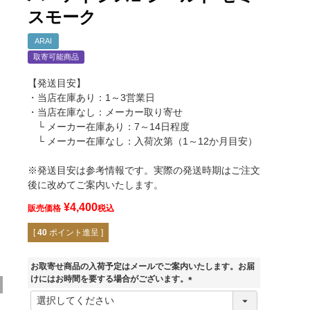
スモーク
ARAI
取寄可能商品
【発送目安】
・当店在庫あり：1～3営業日
・当店在庫なし：メーカー取り寄せ
└ メーカー在庫あり：7～14日程度
└ メーカー在庫なし：入荷次第（1～12か月目安）
※発送目安は参考情報です。実際の発送時期はご注文
後に改めてご案内いたします。
¥
4,400
販売価格
税込
[
40
ポイント進呈 ]
お取寄せ商品の入荷予定はメールでご案内いたします。お届
けにはお時間を要する場合がございます。
(
必