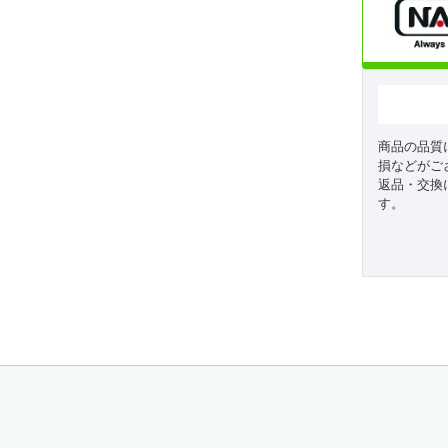
商品の品質
損などがご
返品・交換
す。