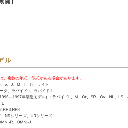
展開】
デル
は、複数の年式・型式がある場合があります。
、e、J、M、I、Tr、ライト
ータ、ラパイドe、ラパイドJ
1996～1997年製造モデル) ・ラパイドL、M、Or、SR、Ov、NL、LS、
、L
2,RR3,RR4
ズ、NRシリーズ、URシリーズ
MNI-R、OMNI-J