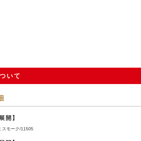
ついて
細
展開】
スモーク/11505