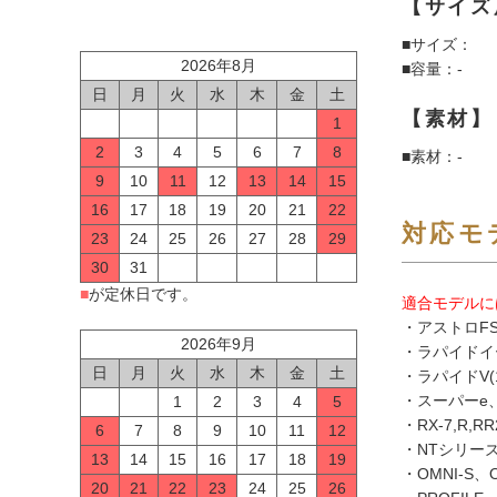
【サイズ
■サイズ：
2026年8月
■容量：-
日
月
火
水
木
金
土
【素材】
1
2
3
4
5
6
7
8
■素材：-
9
10
11
12
13
14
15
16
17
18
19
20
21
22
対応モ
23
24
25
26
27
28
29
30
31
■
が定休日です。
適合モデルに
・アストロFS
2026年9月
・ラパイドイ
日
月
火
水
木
金
土
・ラパイドV(
・スーパーe
1
2
3
4
5
・RX-7,R,RR
6
7
8
9
10
11
12
・NTシリー
13
14
15
16
17
18
19
・OMNI-S、O
20
21
22
23
24
25
26