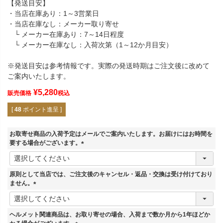
【発送目安】
・当店在庫あり：1～3営業日
・当店在庫なし：メーカー取り寄せ
└ メーカー在庫あり：7～14日程度
└ メーカー在庫なし：入荷次第（1～12か月目安）
※発送目安は参考情報です。実際の発送時期はご注文後に改めて
ご案内いたします。
¥
5,280
販売価格
税込
[
48
ポイント進呈 ]
お取寄せ商品の入荷予定はメールでご案内いたします。お届けにはお時間を
要する場合がございます。
(
必
須
原則として当店では、ご注文後のキャンセル・返品・交換は受け付けており
)
ません。
(
必
須
ヘルメット関連商品は、お取り寄せの場合、入荷まで数か月から1年ほどか
)