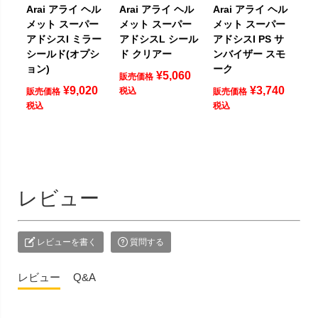
Arai アライ ヘル
Arai アライ ヘル
Arai アライ ヘル
メット スーパー
メット スーパー
メット スーパー
アドシスI ミラー
アドシスL シール
アドシスI PS サ
シールド(オプシ
ド クリアー
ンバイザー スモ
ョン)
ーク
¥
5,060
販売価格
¥
9,020
¥
3,740
税込
販売価格
販売価格
税込
税込
レビュー
レビューを書く
質問する
レビュー
Q&A