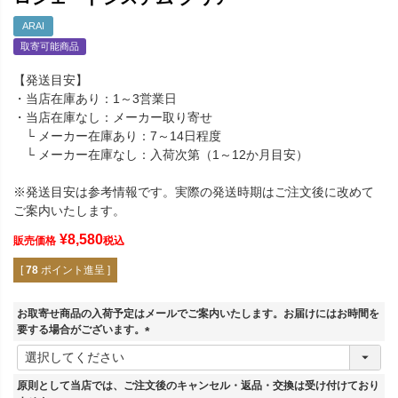
ARAI
取寄可能商品
【発送目安】
・当店在庫あり：1～3営業日
・当店在庫なし：メーカー取り寄せ
└ メーカー在庫あり：7～14日程度
└ メーカー在庫なし：入荷次第（1～12か月目安）
※発送目安は参考情報です。実際の発送時期はご注文後に改めて
ご案内いたします。
¥
8,580
販売価格
税込
[
78
ポイント進呈 ]
お取寄せ商品の入荷予定はメールでご案内いたします。お届けにはお時間を
要する場合がございます。
(
必
須
原則として当店では、ご注文後のキャンセル・返品・交換は受け付けており
)