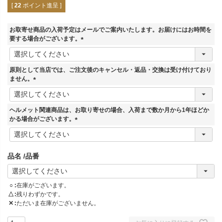
[
22
ポイント進呈 ]
お取寄せ商品の入荷予定はメールでご案内いたします。お届けにはお時間を
要する場合がございます。
(
必
須
原則として当店では、ご注文後のキャンセル・返品・交換は受け付けており
)
ません。
(
必
須
ヘルメット関連商品は、お取り寄せの場合、入荷まで数か月から1年ほどか
)
かる場合がございます。
(
必
須
品名
品番
)
○
在庫がございます。
△
残りわずかです。
✕
ただいま在庫がございません。