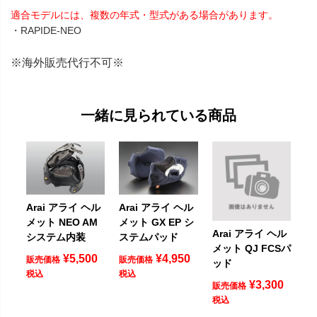
適合モデルには、複数の年式・型式がある場合があります。
・RAPIDE-NEO
※海外販売代行不可※
一緒に見られている商品
Arai アライ ヘル
Arai アライ ヘル
メット NEO AM
メット GX EP シ
Arai アライ ヘル
システム内装
ステムパッド
メット QJ FCSパ
¥
5,500
¥
4,950
販売価格
販売価格
ッド
税込
税込
¥
3,300
販売価格
税込