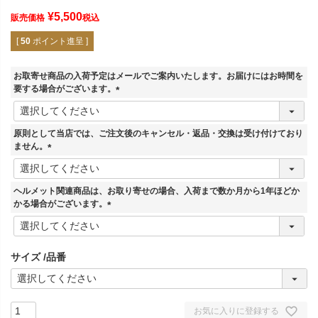
¥
5,500
販売価格
税込
[
50
ポイント進呈 ]
お取寄せ商品の入荷予定はメールでご案内いたします。お届けにはお時間を
要する場合がございます。
(
必
須
原則として当店では、ご注文後のキャンセル・返品・交換は受け付けており
)
ません。
(
必
須
ヘルメット関連商品は、お取り寄せの場合、入荷まで数か月から1年ほどか
)
かる場合がございます。
(
必
須
サイズ
品番
)
お気に入りに登録する