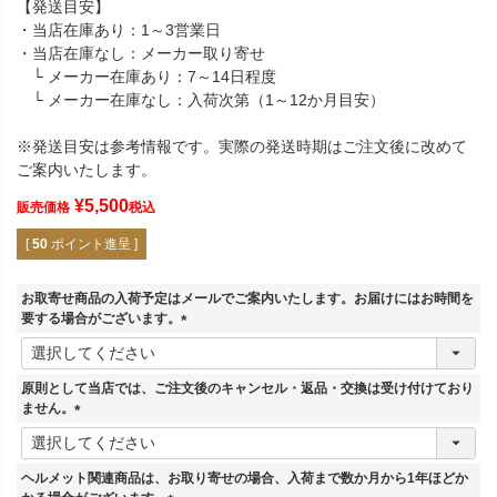
【発送目安】
・当店在庫あり：1～3営業日
・当店在庫なし：メーカー取り寄せ
└ メーカー在庫あり：7～14日程度
└ メーカー在庫なし：入荷次第（1～12か月目安）
※発送目安は参考情報です。実際の発送時期はご注文後に改めて
ご案内いたします。
¥
5,500
販売価格
税込
[
50
ポイント進呈 ]
お取寄せ商品の入荷予定はメールでご案内いたします。お届けにはお時間を
要する場合がございます。
(
必
須
原則として当店では、ご注文後のキャンセル・返品・交換は受け付けており
)
ません。
(
必
須
ヘルメット関連商品は、お取り寄せの場合、入荷まで数か月から1年ほどか
)