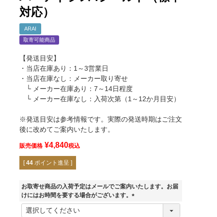
対応）
ARAI
取寄可能商品
【発送目安】
・当店在庫あり：1～3営業日
・当店在庫なし：メーカー取り寄せ
└ メーカー在庫あり：7～14日程度
└ メーカー在庫なし：入荷次第（1～12か月目安）
※発送目安は参考情報です。実際の発送時期はご注文
後に改めてご案内いたします。
¥
4,840
販売価格
税込
[
44
ポイント進呈 ]
お取寄せ商品の入荷予定はメールでご案内いたします。お届
けにはお時間を要する場合がございます。
(
必