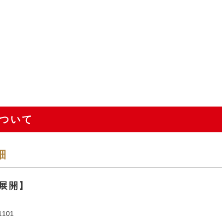
ついて
細
展開】
101