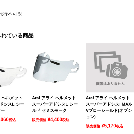
代行不可※
られている商品
ライ ヘルメット
Arai アライ ヘルメット
Arai アライ ヘルメット
ドシスL シー
スーパーアドシスL シー
スーパーアドシスI MAX-
アー
ルド セミスモーク
Vブローシールド(オプシ
ョン)
,060
¥
4,400
税込
販売価格
税込
¥
5,170
販売価格
税込