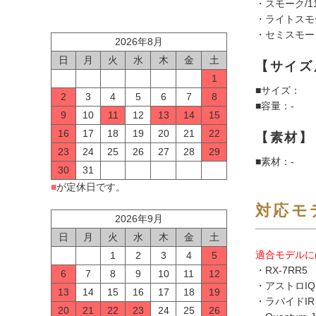
・スモーク/11
・ライトスモー
・セミスモーク
2026年8月
日
月
火
水
木
金
土
【サイズ
1
■サイズ：
2
3
4
5
6
7
8
■容量：-
9
10
11
12
13
14
15
16
17
18
19
20
21
22
【素材】
23
24
25
26
27
28
29
■素材：-
30
31
■
が定休日です。
対応モ
2026年9月
日
月
火
水
木
金
土
適合モデルに
1
2
3
4
5
・RX-7RR5
6
7
8
9
10
11
12
・アストロIQ
13
14
15
16
17
18
19
・ラパイドIR
20
21
22
23
24
25
26