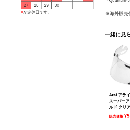
・Quantum-J
27
28
29
30
■
が定休日です。
※海外販売
一緒に見
Arai ア
スーパーア
ルド クリ
¥
5
販売価格