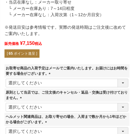
・当店在庫なし：メーカー取り寄せ
└ メーカー在庫あり：7～14日程度
└ メーカー在庫なし：入荷次第（1～12か月目安）
※発送目安は参考情報です。実際の発送時期はご注文後に改めて
ご案内いたします。
¥
7,150
販売価格
税込
[
65
ポイント進呈 ]
お取寄せ商品の入荷予定はメールでご案内いたします。お届けにはお時間を
要する場合がございます。
(
必
須
原則として当店では、ご注文後のキャンセル・返品・交換は受け付けており
)
ません。
(
必
須
ヘルメット関連商品は、お取り寄せの場合、入荷まで数か月から1年ほどか
)
かる場合がございます。
(
必