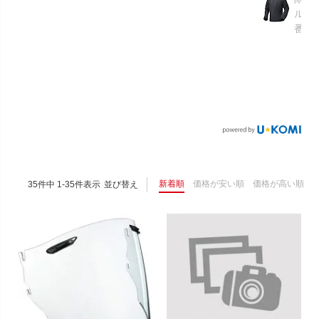
ルメ
番：S
新着順
価格が安い順
価格が高い順
35
件中
1
-
35
件表示
並び替え