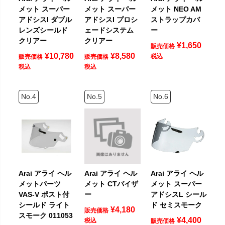
メット スーパー
メット スーパー
メット NEO AM
アドシスI ダブル
アドシスI プロシ
ストラップカバ
レンズシールド
ェードシステム
ー
クリアー
クリアー
¥
1,650
販売価格
¥
10,780
¥
8,580
税込
販売価格
販売価格
税込
税込
Arai アライ ヘル
Arai アライ ヘル
Arai アライ ヘル
メットパーツ
メット CTバイザ
メット スーパー
VAS-V ポスト付
ー
アドシスL シール
シールド ライト
ド セミスモーク
¥
4,180
販売価格
スモーク 011053
¥
4,400
税込
販売価格