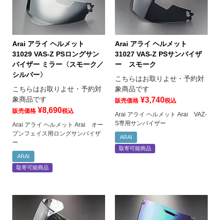
Arai アライ ヘルメット
Arai アライ ヘルメット
31029 VAS-Z PSロングサン
31027 VAS-Z PSサンバイザ
バイザー ミラー〈スモーク／
ー スモーク
シルバー〉
こちらはお取りよせ・予約対
こちらはお取りよせ・予約対
象商品です
象商品です
¥
3,740
販売価格
税込
¥
8,690
販売価格
税込
Arai アライ ヘルメット Arai VAZ-
S専用サンバイザー
Arai アライ ヘルメット Arai オー
プンフェイス用ロングサンバイザ
ARAI
ー
取寄可能商品
ARAI
取寄可能商品