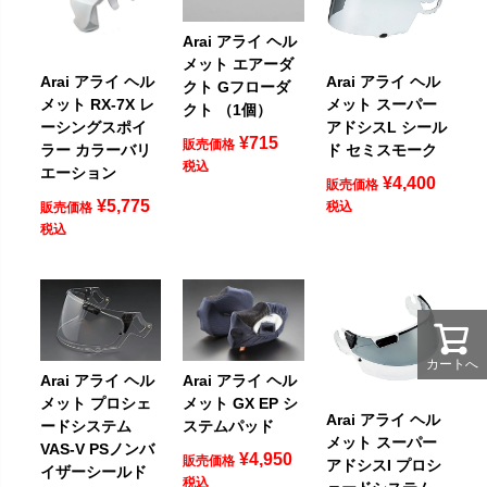
Arai アライ ヘル
メット エアーダ
Arai アライ ヘル
Arai アライ ヘル
クト Gフローダ
メット RX-7X レ
メット スーパー
クト （1個）
ーシングスポイ
アドシスL シール
¥
715
販売価格
ラー カラーバリ
ド セミスモーク
税込
エーション
¥
4,400
販売価格
¥
5,775
税込
販売価格
税込
カートへ
Arai アライ ヘル
Arai アライ ヘル
メット プロシェ
メット GX EP シ
Arai アライ ヘル
ードシステム
ステムパッド
メット スーパー
VAS-V PSノンバ
¥
4,950
販売価格
アドシスI プロシ
イザーシールド
税込