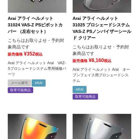
Arai アライ ヘルメット
Arai アライ ヘルメット
31024 VAS-Z PSピボットカ
31025 プロシェードシステム
バー （左右セット）
VAS-Z PSノンバイザーシール
ド クリアー
こちらはお取りよせ・予約対
象商品です
こちらはお取りよせ・予約対
象商品です
¥
352
販売価格
税込
¥
6,160
販売価格
税込
Arai アライ ヘルメット Arai VAZ-
Sプロシェードシステム専用補修パ
Arai アライ ヘルメット Arai オー
ーツ
プンフェイス用プロシェードシス
テム
メール便可
ARAI
ARAI
取寄可能商品
取寄可能商品