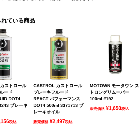
られている商品
L カストロール
CASTROL カストロール
MOTOWN モータウン ス
ルード
ブレーキフルード
トロングリムーバー
UID DOT4
REACT パフォーマンス
100ml #192
70243 ブレーキ
DOT4 500ml 3371713 ブ
¥
1,650
販売価格
税込
レーキオイル
,156
¥
2,497
税込
販売価格
税込