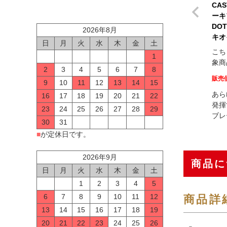
CA
ーキ
DOT
2026年8月
キオ
日
月
火
水
木
金
土
こち
1
象商
2
3
4
5
6
7
8
販売
9
10
11
12
13
14
15
あら
16
17
18
19
20
21
22
発揮
23
24
25
26
27
28
29
ブレ
30
31
■
が定休日です。
2026年9月
商品に
日
月
火
水
木
金
土
1
2
3
4
5
6
7
8
9
10
11
12
商品詳
13
14
15
16
17
18
19
20
21
22
23
24
25
26