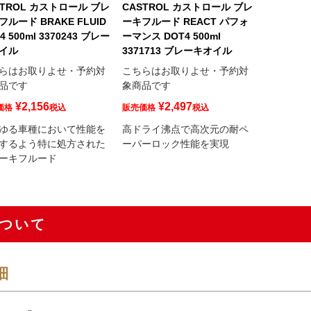
STROL カストロール ブレ
CASTROL カストロール ブレ
フルード BRAKE FLUID
ーキフルード REACT パフォ
4 500ml 3370243 ブレー
ーマンス DOT4 500ml
イル
3371713 ブレーキオイル
らはお取りよせ・予約対
こちらはお取りよせ・予約対
品です
象商品です
¥
2,156
¥
2,497
価格
税込
販売価格
税込
ゆる車種において性能を
高ドライ沸点で高次元の耐ペ
するよう特に処方された
ーパーロック性能を実現
ーキフルード
ついて
細