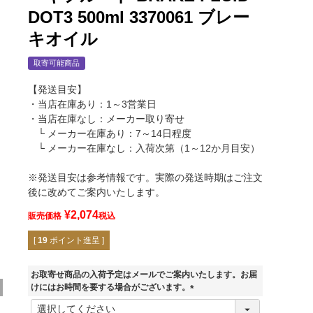
DOT3 500ml 3370061 ブレー
キオイル
取寄可能商品
【発送目安】
・当店在庫あり：1～3営業日
・当店在庫なし：メーカー取り寄せ
└ メーカー在庫あり：7～14日程度
└ メーカー在庫なし：入荷次第（1～12か月目安）
※発送目安は参考情報です。実際の発送時期はご注文
後に改めてご案内いたします。
¥
2,074
販売価格
税込
[
19
ポイント進呈 ]
お取寄せ商品の入荷予定はメールでご案内いたします。お届
けにはお時間を要する場合がございます。
(