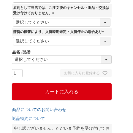
必
須
原則として当店では、ご注文後のキャンセル・返品・交換は
)
受け付けておりません。
(
必
須
情勢の影響により、入荷時期未定・入荷停止の場合あり
)
(
必
須
品名
品番
)
お気に入りに登録する
カートに入れる
商品についてのお問い合わせ
返品特約について
申し訳ございません。ただいま予約を受け付けてお