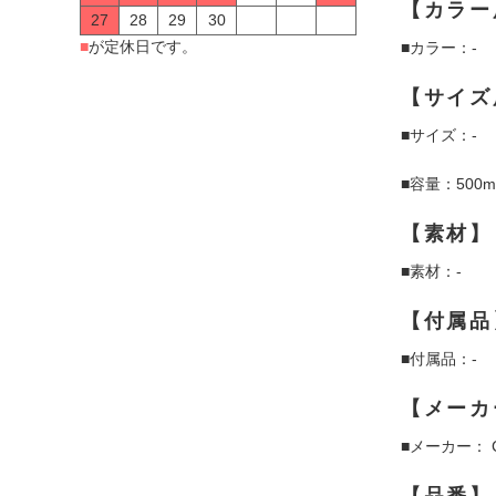
【カラー
27
28
29
30
■
が定休日です。
■カラー：-
【サイズ
■サイズ：-
■容量：500m
【素材】
■素材：-
【付属品
■付属品：-
【メーカ
■メーカー： C
【品番】