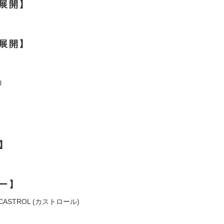
展開】
展開】
l
】
ー】
ASTROL (カストロール)