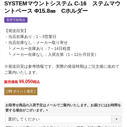
SYSTEMマウントシステム C-16 ステムマウ
ントベース Φ15.8㎜ Cホルダー
取寄可能商品
【発送目安】
・当店在庫あり：1～3営業日
・当店在庫なし：メーカー取り寄せ
└ メーカー在庫あり：7～14日程度
└ メーカー在庫なし：入荷次第（1～12か月目安）
※発送目安は参考情報です。実際の発送時期はご注文後に改めて
ご案内いたします。
¥
6,050
販売価格
税込
[
55
ポイント進呈 ]
お取寄せ商品の入荷予定はメールでご案内いたします。お届けにはお時間を
要する場合がございます。
(
必
須