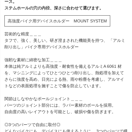
ース。
ステムホールの穴の内径、深さに合わせて選びます。
高強度バイク用デバイスホルダー MOUNT SYSTEM
芸術的な精度＿＿＿
タフで、強く、美しい。研ぎ澄まされた機能美を持つ、 「アルミ
削り出し」バイク専用デバイスホルダー
強靭な素材に綿密な加工＿＿＿
本体は純アルミよりも高強度・耐食性を備えるアルミA 6061 材
を、マシニングによってひとつひとつ削り出し、熱処理を加えて
さらに強度を高め、日光による熱、雨や粉塵を考慮し、アルマイ
トなどの表面処理を施すことで傷を防止しています。
関節はしなやかなボールジョイント＿＿＿
パーツのジョイント部分には、ラバー素材のボールを採用。
自由度の高いレイアウトを可能とし、破損や傷を防ぎます。
◎3つのパーツで自由に取付◎
どんなバイクにも、デバイスにも使えるように、 3つのパーツで構