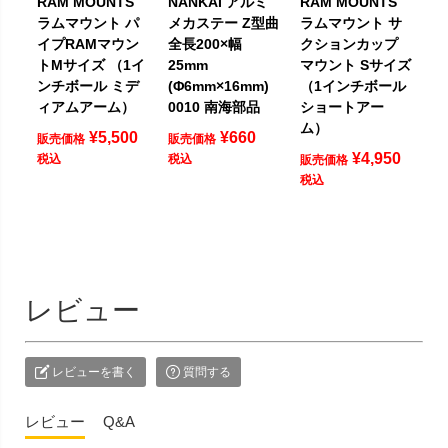
RAM MOUNTS
NANKAI アルミ
RAM MOUNTS
ラムマウント パ
メカステー Z型曲
ラムマウント サ
イプRAMマウン
全長200×幅
クションカップ
トMサイズ （1イ
25mm
マウント Sサイズ
ンチボール ミデ
(Φ6mm×16mm)
（1インチボール
ィアムアーム）
0010 南海部品
ショートアー
ム）
¥
5,500
¥
660
販売価格
販売価格
¥
4,950
税込
税込
販売価格
税込
レビュー
レビューを書く
質問する
レビュー
Q&A