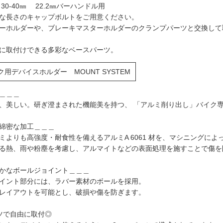
30-40㎜ 22.2㎜バーハンドル用
な長さのキャップボルトをご用意ください。
ーホルダーや、ブレーキマスターホルダーのクランプパーツと交換して
に取付けできる多彩なベースパーツ。
用デバイスホルダー MOUNT SYSTEM
＿＿＿
、美しい。研ぎ澄まされた機能美を持つ、 「アルミ削り出し」バイク
綿密な加工＿＿＿
ミよりも高強度・耐食性を備えるアルミA 6061 材を、マシニングに
る熱、雨や粉塵を考慮し、アルマイトなどの表面処理を施すことで傷を
かなボールジョイント＿＿＿
イント部分には、ラバー素材のボールを採用。
レイアウトを可能とし、破損や傷を防ぎます。
ツで自由に取付◎