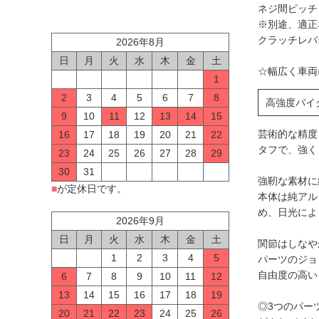
ネジ間ピッチ 
※別途、適正
クラッチレバ
2026年8月
日
月
火
水
木
金
土
☆幅広く車両
1
2
3
4
5
6
7
8
高強度バイク
9
10
11
12
13
14
15
芸術的な精度
16
17
18
19
20
21
22
タフで、強く
23
24
25
26
27
28
29
30
31
強靭な素材に
■
が定休日です。
本体は純アル
め、日光によ
2026年9月
日
月
火
水
木
金
土
関節はしなや
1
2
3
4
5
パーツのジョ
自由度の高い
6
7
8
9
10
11
12
13
14
15
16
17
18
19
◎3つのパー
20
21
22
23
24
25
26