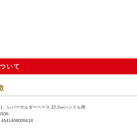
ついて
徴
31 レバーホルダーベース 22.2㎜ハンドル用
936
541408005618