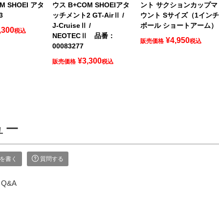
M SHOEI アタ
ウス B+COM SHOEIアタ
ント サクションカップマ
3
ッチメント2 GT-AirⅡ /
ウント Sサイズ（1イン
J-CruiseⅡ /
ボール ショートアーム）
,300
税込
NEOTECⅡ 品番：
¥
4,950
販売価格
税込
00083277
¥
3,300
販売価格
税込
ュー
を書く
質問する
Q&A