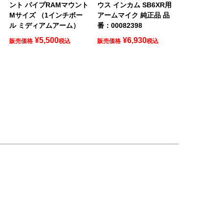
ント パイプRAMマウント
ウス インカム SB6XR用
チ
Mサイズ （1インチボー
アームマイク 純正品 品
ル ミディアムアーム）
番：00082398
¥
5,500
¥
6,930
販売価格
税込
販売価格
税込