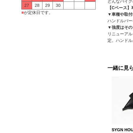
どんなバイク
27
28
29
30
【Cベース】
■
が定休日です。
▼車種や取付
ハンドルバー
▼強度はその
リニューアル
定。ハンドル
一緒に見
SYGN HO