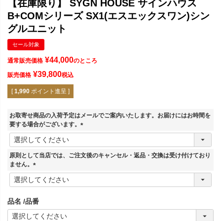
【在庫限り】 SYGN HOUSE サインハウス
B+COMシリーズ SX1(エスエックスワン)シン
グルユニット
セール対象
¥
44,000
通常販売価格
のところ
¥
39,800
販売価格
税込
[
1,990
ポイント進呈 ]
お取寄せ商品の入荷予定はメールでご案内いたします。お届けにはお時間を
要する場合がございます。
(
必
須
原則として当店では、ご注文後のキャンセル・返品・交換は受け付けており
)
ません。
(
必
須
品名
品番
)