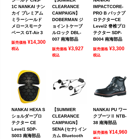
1C NANKAI ナン
CLEARANCE
IMPACTCORE-
カイ プレミアム
CAMPAIGN】
PRO B バックプ
ミラーシールド
DOBERMAN ジ
ロテクターCE
メロースモーク
ョイントケーブ
Level2 脊椎プロ
ベース GT-Air 3
ルロック DBL-
テクター SDP-
007 南海部品
B004 南海部品
¥
14,300
販売価格
¥
3,927
¥
3,300
税込
販売価格
販売価格
税込
税込
NANKAI HEXA S
【SUMMER
NANKAI PU ワー
ショルダープロ
CLEARANCE
クブーツⅡ NTB-
テクター CE
CAMPAIGN】
38 南海部品
Level1 SDP-
SENA (セナ) イン
¥
14,960
販売価格
S003 南海部品
カム Bluetooth
税込