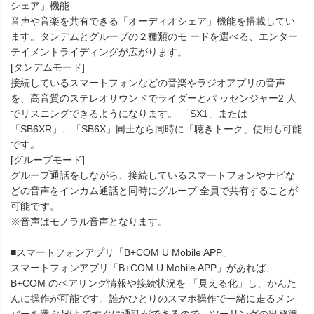
シェア」機能
音声や音楽を共有できる「オーディオシェア」機能を搭載してい
ます。タンデムとグループの２種類のモ ードを選べる、エンター
テイメントライディングが広がります。
[タンデムモード]
接続しているスマートフォンなどの音楽やラジオアプリの音声
を、高音質のステレオサウンドでライダーとパ ッセンジャー2 人
でリスニングできるようになります。 「SX1」または
「SB6XR」、「SB6X」同士なら同時に「聴きトーク」使用も可能
です。
[グループモード]
グループ通話をしながら、接続しているスマートフォンやナビな
どの音声をインカム通話と同時にグループ 全員で共有することが
可能です。
※音声はモノラル音声となります。
■スマートフォンアプリ「B+COM U Mobile APP」
スマートフォンアプリ「B+COM U Mobile APP」があれば、
B+COM のペアリング情報や接続状況を 「見える化」し、かんた
んに操作が可能です。誰かひとりのスマホ操作で一緒に走るメン
バーを選ぶだけ ですぐに通話ができるので、ツーリングの出発準