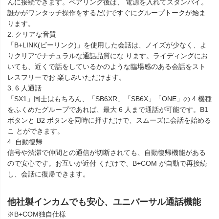
んに接続できます。ペアリング後は、 電源を入れてスタンバイ。
誰かがワンタッチ操作をするだけですぐにグループトークが始ま
ります。
2. クリアな音質
「B+LINK(ビーリンク)」を使用した会話は、ノイズが少なく、よ
りクリアでナチュラルな通話品質にな ります。ライディングにお
いても、近くで話をしているかのような臨場感のある会話をスト
レスフリーでお 楽しみいただけます。
3. 6 人通話
「SX1」同士はもちろん、「SB6XR」「SB6X」「ONE」の 4 機種
をふくめたグループであれば、最大 6 人まで通話が可能です。B1
ボタンと B2 ボタンを同時に押すだけで、スムーズに会話を始める
こ とができます。
4. 自動復帰
信号や渋滞で仲間との通信が切断されても、自動復帰機能がある
ので安心です。お互いが近付 くだけで、B+COM が自動で再接続
し、会話に復帰できます。
他社製インカムでも安心、ユニバーサル通話機能
※B+COM独自仕様