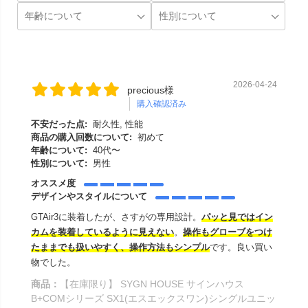
2026-04-24
precious様
購入確認済み
不安だった点:
耐久性, 性能
商品の購入回数について:
初めて
年齢について:
40代〜
性別について:
男性
オススメ度
デザインやスタイルについて
GTAir3に装着したが、さすがの専用設計。
パッと見ではイン
カムを装着しているように見えない
。
操作もグローブをつけ
たままでも扱いやすく、操作方法もシンプル
です。良い買い
物でした。
商品：
【在庫限り】 SYGN HOUSE サインハウス
B+COMシリーズ SX1(エスエックスワン)シングルユニッ