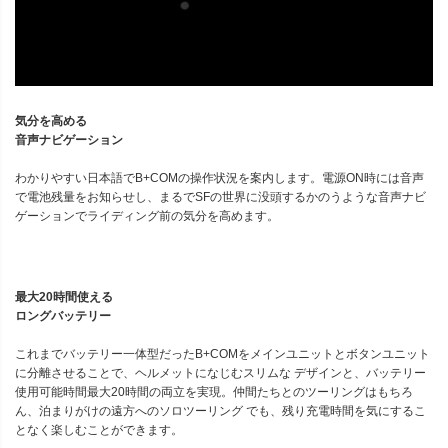
気分を高める
音声ナビゲーション
わかりやすい日本語でB+COMの操作状況を案内します。電源ON時には音声
で電池残量をお知らせし、まるでSFの世界に没頭するかのうような音声ナビ
ゲーションでライディング前の気分を高めます。
最大20時間使える
ロングバッテリー
これまでバッテリー一体型だったB+COMをメインユニットとボタンユニット
に分離させることで、ヘルメットになじむスリムな デザインと、バッテリー
使用可能時間最大20時間の両立を実現。仲間たちとのツーリングはもちろ
ん、泊まりがけの遠方へのソロツーリング でも、残り充電時間を気にするこ
となく楽しむことができます。