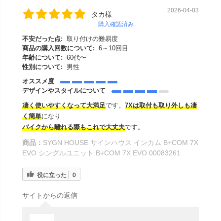
2026-04-03
タカ様
購入確認済み
不安だった点:
取り付けの難易度
商品の購入回数について:
6～10回目
年齢について:
60代〜
性別について:
男性
オススメ度
デザインやスタイルについて
凄く使いやすくなって大満足
です。
7Xは取付も取り外しも凄
く簡単
になり
バイクから離れる際もこれで大丈夫
です。
商品：
SYGN HOUSE サインハウス インカム B+COM 7X
EVO シングルユニット B+COM 7X EVO 00083261
役に立った
0
サイトからの返信