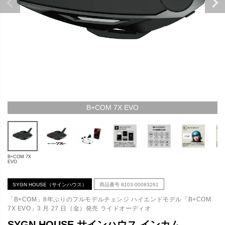
B+COM 7X EVO
B+COM 7X
EVO
SYGN HOUSE（サインハウス）
商品番号
8103-00083261
「B+COM」8年ぶりのフルモデルチェンジ ハイエンドモデル「B+COM
7X EVO」3 月 27 日（金）発売 ライドオーディオ
SYGN HOUSE サインハウス インカム