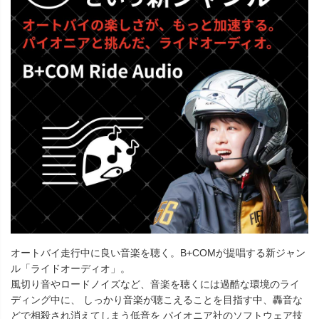
オートバイ走行中に良い音楽を聴く。B+COMが提唱する新ジャン
ル「ライドオーディオ」。
風切り音やロードノイズなど、音楽を聴くには過酷な環境のライ
ディング中に、 しっかり音楽が聴こえることを目指す中、轟音な
どで相殺され消えてしまう低音を パイオニア社のソフトウェア技