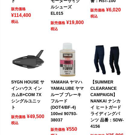
ト
モーターサイク
番：HST-100
ルシューズ
販売価格
¥
6,020
販売価格
EL015
¥
114,400
税込
税込
¥
19,800
販売価格
税込
SYGN HOUSE サ
YAMAHA ヤマハ
【SUMMER
インハウス イン
YAMALUBE ヤマ
CLEARANCE
カムB+COM 7X
ルーブ ブレーキ
CAMPAIGN】
シングルユニッ
フルード
NANKAI ナンカ
ト
(DOT4/BF-4)
イ ヒートガード
100ml 90793-
ライディングパ
¥
49,500
販売価格
38037
ンツ 品番：SDW-
税込
4156
¥
550
販売価格