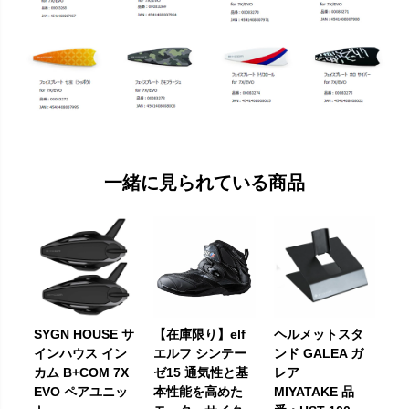
一緒に見られている商品
SYGN HOUSE サ
【在庫限り】elf
ヘルメットスタ
インハウス イン
エルフ シンテー
ンド GALEA ガ
カム B+COM 7X
ゼ15 通気性と基
レア
EVO ペアユニッ
本性能を高めた
MIYATAKE 品