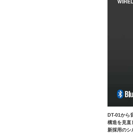
DT-01か
構造を見直
新採用のシ