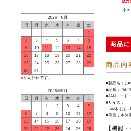
販売
小さ
2026年8月
日
月
火
水
木
金
土
1
2
3
4
5
6
7
8
商品に
9
10
11
12
13
14
15
16
17
18
19
20
21
22
23
24
25
26
27
28
29
商品内
30
31
■
が定休日です。
■製品名：DAYT
■品番：2502
2026年9月
■JANコード：4
日
月
火
水
木
金
土
■サイズ：
1
2
3
4
5
・本体寸法 - 
6
7
8
9
10
11
12
■重量：本体重量
13
14
15
16
17
18
19
【機能・
20
21
22
23
24
25
26