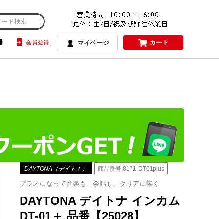
カート
会員登録
マイページ
DAYTONA（デイトナ）
商品番号
8171-DT01plus
プラスになって音楽も、会話も、クリアに響く
DAYTONA デイトナ インカム
DT-01＋ 品番【25028】