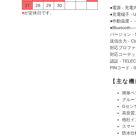
27
28
29
30
●電源 - 
■
が定休日です。
●充電端子 - U
●作動温度 - 
●Bluetoo
バージョン - 5
送信出力 - Cl
対応プロファイル
対応コーデック 
認証 - TELEC
PINコード - 0
【主な機
簡単ペ
グルー
Gセン
高音質
他社イ
スマー
防水仕様