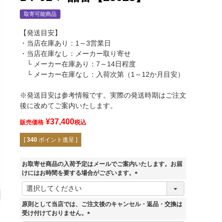
取寄可能商品
【発送目安】
・当店在庫あり：1～3営業日
・当店在庫なし：メーカー取り寄せ
└ メーカー在庫あり：7～14日程度
└ メーカー在庫なし：入荷次第（1～12か月目安）
※発送目安は参考情報です。実際の発送時期はご注文
後に改めてご案内いたします。
¥
37,400
販売価格
税込
[
340
ポイント進呈 ]
お取寄せ商品の入荷予定はメールでご案内いたします。お届
けにはお時間を要する場合がございます。
(
必
須
原則として当店では、ご注文後のキャンセル・返品・交換は
)
受け付けておりません。