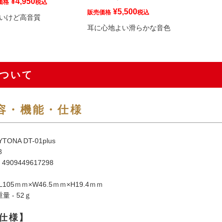
¥
4,950
価格
税込
¥
5,500
販売価格
税込
いけど高音質
耳に心地よい滑らかな音色
ついて
容・機能・仕様
ONA DT-01plus
8
909449617298
L105ｍｍ×W46.5ｍｍ×H19.4ｍｍ
 - 52ｇ
仕様】