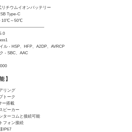
充電式リチウムイオンバッテリー
SB Type-C
－10℃～50℃
th――――――――――――
.0
ass1
 - HSP、HFP、A2DP、AVRCP
- SBC、AAC
000
能】
アリング
プトーク
サー搭載
スピーカー
ンターコムと接続可能
トフォン接続
IP67