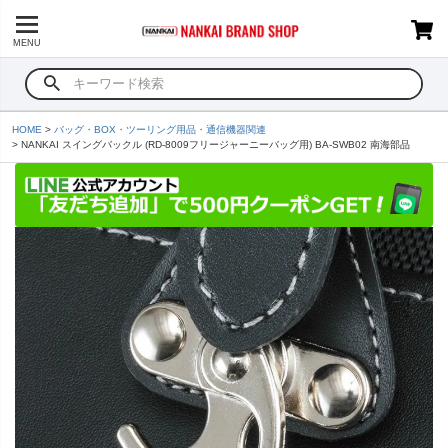
MENU
HOME
バッグ・BOX・ツーリング用品・通信機器関連
NANKAI スイングバックル (RD-8009フリージャーニーバッグ用) BA-SWB02 南海部品