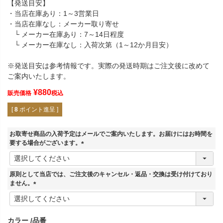
【発送目安】
・当店在庫あり：1～3営業日
・当店在庫なし：メーカー取り寄せ
└ メーカー在庫あり：7～14日程度
└ メーカー在庫なし：入荷次第（1～12か月目安）
※発送目安は参考情報です。実際の発送時期はご注文後に改めて
ご案内いたします。
¥
880
販売価格
税込
[
8
ポイント進呈 ]
お取寄せ商品の入荷予定はメールでご案内いたします。お届けにはお時間を
要する場合がございます。
(
必
須
原則として当店では、ご注文後のキャンセル・返品・交換は受け付けており
)
ません。
(
必
須
カラー
品番
)