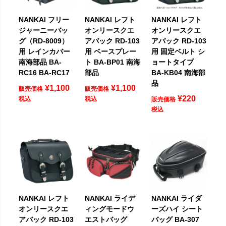
NANKAI フリー
NANKAI レフト
NANKAI レフト
ジャーニーバッ
オンリースクエ
オンリースクエ
グ（RD-8009）
アバック RD-103
アバック RD-103
用 レインカバー
用 ベースプレー
用 固定ベルト シ
南海部品 BA-
ト BA-BP01 南海
ョートタイプ
RC16 BA-RC17
部品
BA-KB04 南海部
品
¥
1,100
¥
1,100
販売価格
販売価格
¥
220
税込
税込
販売価格
税込
NANKAI レフト
NANKAI ライデ
NANKAI ライダ
オンリースクエ
ィングモードウ
ーズハイ シート
アバック RD-103
エストバッグ
バッグ BA-307