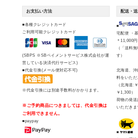
お支払い方法
配送・送
■各種クレジットカード
■
ご利用可能クレジットカード
宅配便 ・基
＊11,00
（「送料無
(SBPS ※SBペイメントサービス株式会社が運
す）
営している決済代行サービス)
■代金引換(メール便対応不可)
北海道、沖
料をいただ
（北海道:￥
※代金引換には別途手数料がかかります。
￥1,300）
荷物の発送は
※ご予約商品につきましては、代金引換は
いただきま
ご利用できません。
■paypay
■