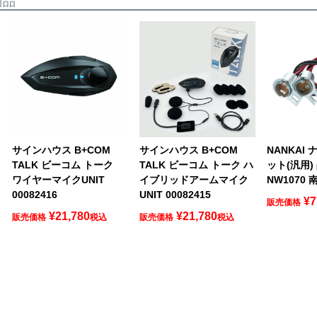
商品
サインハウス B+COM
サインハウス B+COM
NANKAI
TALK ビーコム トーク
TALK ビーコム トーク ハ
ット(汎用)
ワイヤーマイクUNIT
イブリッドアームマイク
NW1070
00082416
UNIT 00082415
¥
7
販売価格
¥
21,780
¥
21,780
販売価格
税込
販売価格
税込