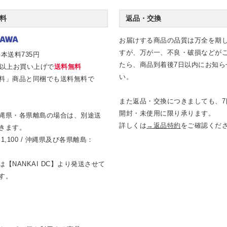
料
返品・交換
お届けする商品の品質は万全を期
すが、万が一、不良・破損などが
本送料735円
たら、商品到着後7日以内にお知ら
0円以上お買い上げで
送料無料
い。
料」商品と同梱でも送料無料で
また返品・交換につきましても、7
開封・未使用に限り承ります。
縄県・各県離島の場合は、別途送
詳しくは
→返品特約
をご確認くだ
きます。
1,100 / 沖縄県及び各県離島：
【NANKAI DC】より発送させて
す。