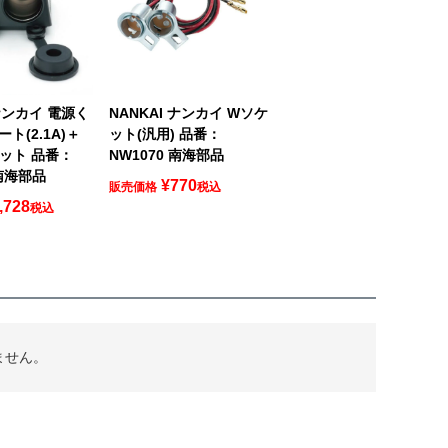
 ナンカイ 電源く
NANKAI ナンカイ Wソケ
ート(2.1A)＋
ット(汎用) 品番：
ット 品番：
NW1070 南海部品
 南海部品
¥
770
販売価格
税込
,728
税込
ません。