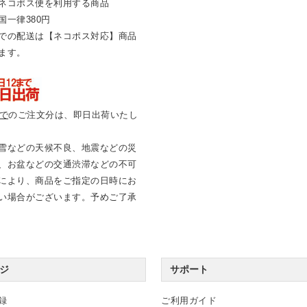
ネコポス便を利用する商品
国一律380円
での配送は【ネコポス対応】商品
ます。
まで
のご注文分は、即日出荷いたし
雪などの天候不良、地震などの災
、お盆などの交通渋滞などの不可
により、商品をご指定の日時にお
い場合がございます。予めご了承
ジ
サポート
録
ご利用ガイド