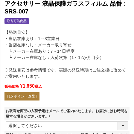
アクセサリー 液晶保護ガラスフィルム 品番：
SRS-007
取寄可能商品
【発送目安】
・当店在庫あり：1～3営業日
・当店在庫なし：メーカー取り寄せ
└ メーカー在庫あり：7～14日程度
└ メーカー在庫なし：入荷次第（1～12か月目安）
※発送目安は参考情報です。実際の発送時期はご注文後に改めて
ご案内いたします。
¥
1,650
販売価格
税込
[
15
ポイント進呈 ]
お取寄せ商品の入荷予定はメールでご案内いたします。お届けにはお時間を
要する場合がございます。
(
必
須