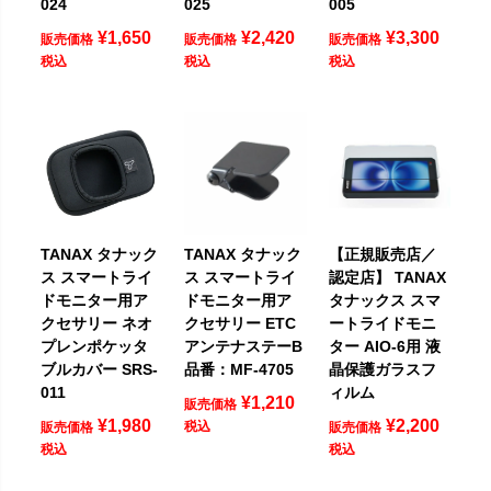
024
025
005
¥
1,650
¥
2,420
¥
3,300
販売価格
販売価格
販売価格
税込
税込
税込
TANAX タナック
TANAX タナック
【正規販売店／
ス スマートライ
ス スマートライ
認定店】 TANAX
ドモニター用ア
ドモニター用ア
タナックス スマ
クセサリー ネオ
クセサリー ETC
ートライドモニ
プレンポケッタ
アンテナステーB
ター AIO-6用 液
ブルカバー SRS-
品番：MF-4705
晶保護ガラスフ
011
ィルム
¥
1,210
販売価格
¥
1,980
¥
2,200
税込
販売価格
販売価格
税込
税込