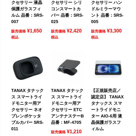
クセサリー 液晶
クセサリー シリ
クセサリー ハン
保護ガラスフィ
コンスマートカ
ドルミラーマウ
ルム 品番：SRS-
バー 品番：SRS-
ント 品番：SRS-
007
025
005
¥
1,650
¥
2,420
¥
3,300
販売価格
販売価格
販売価格
税込
税込
税込
TANAX タナック
TANAX タナック
【正規販売店／
ス スマートライ
ス スマートライ
認定店】 TANAX
ドモニター用ア
ドモニター用ア
タナックス スマ
クセサリー ネオ
クセサリー ETC
ートライドモニ
プレンポケッタ
アンテナステーB
ター AIO-6用 液
ブルカバー SRS-
品番：MF-4705
晶保護ガラスフ
011
ィルム
¥
1,210
販売価格