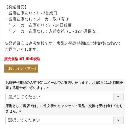
【発送目安】
・当店在庫あり：1～3営業日
・当店在庫なし：メーカー取り寄せ
└ メーカー在庫あり：7～14日程度
└ メーカー在庫なし：入荷次第（1～12か月目安）
※発送目安は参考情報です。実際の発送時期はご注文後に改めて
ご案内いたします。
¥
1,650
販売価格
税込
[
15
ポイント進呈 ]
お取寄せ商品の入荷予定はメールでご案内いたします。お届けにはお時間を
要する場合がございます。
(
必
須
原則として当店では、ご注文後のキャンセル・返品・交換は受け付けており
)
ません。
(
必
須