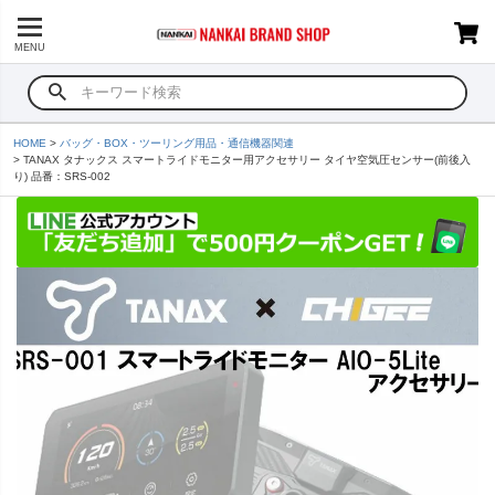
MENU
HOME
バッグ・BOX・ツーリング用品・通信機器関連
TANAX タナックス スマートライドモニター用アクセサリー タイヤ空気圧センサー(前後入
り) 品番：SRS-002