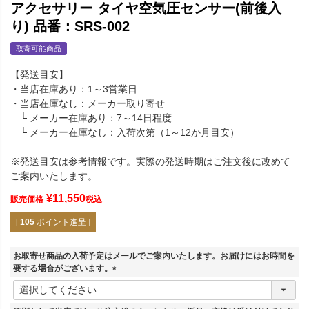
アクセサリー タイヤ空気圧センサー(前後入
り) 品番：SRS-002
取寄可能商品
【発送目安】
・当店在庫あり：1～3営業日
・当店在庫なし：メーカー取り寄せ
└ メーカー在庫あり：7～14日程度
└ メーカー在庫なし：入荷次第（1～12か月目安）
※発送目安は参考情報です。実際の発送時期はご注文後に改めて
ご案内いたします。
¥
11,550
販売価格
税込
[
105
ポイント進呈 ]
お取寄せ商品の入荷予定はメールでご案内いたします。お届けにはお時間を
要する場合がございます。
(
必
須