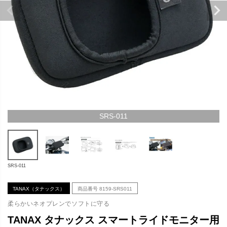
SRS-011
SRS-011
TANAX（タナックス）
商品番号
8159-SRS011
柔らかいネオプレンでソフトに守る
TANAX タナックス スマートライドモニター用