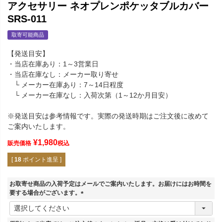
アクセサリー ネオプレンポケッタブルカバー
SRS-011
取寄可能商品
【発送目安】
・当店在庫あり：1～3営業日
・当店在庫なし：メーカー取り寄せ
└ メーカー在庫あり：7～14日程度
└ メーカー在庫なし：入荷次第（1～12か月目安）
※発送目安は参考情報です。実際の発送時期はご注文後に改めて
ご案内いたします。
¥
1,980
販売価格
税込
[
18
ポイント進呈 ]
お取寄せ商品の入荷予定はメールでご案内いたします。お届けにはお時間を
要する場合がございます。
(
必
須