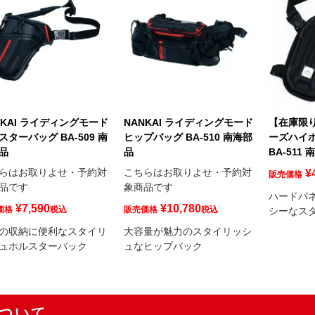
NKAI ライディングモード
NANKAI ライディングモード
【在庫限り
スターバッグ BA-509 南
ヒップバッグ BA-510 南海部
ーズハイ
品
品
BA-511 
らはお取りよせ・予約対
こちらはお取りよせ・予約対
¥
販売価格
品です
象商品です
ハードパ
¥
7,590
¥
10,780
価格
税込
販売価格
税込
シーなス
の収納に便利なスタイリ
大容量が魅力のスタイリッシ
ュホルスターバック
ュなヒップバック
ついて