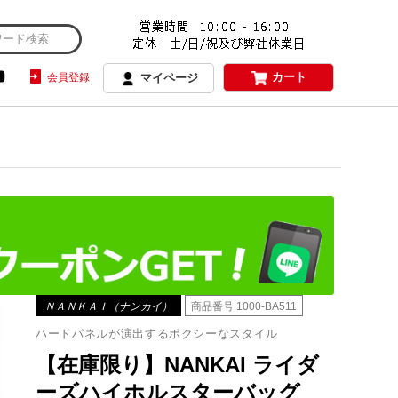
カート
会員登録
マイページ
ＮＡＮＫＡＩ（ナンカイ）
商品番号
1000-BA511
ハードパネルが演出するボクシーなスタイル
【在庫限り】NANKAI ライダ
ーズハイホルスターバッグ