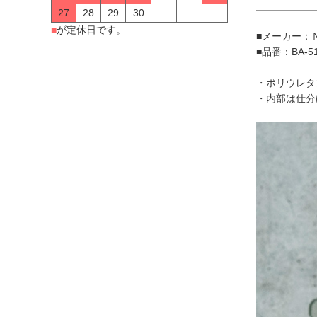
27
28
29
30
■
が定休日です。
■メーカー：
■品番：BA-5
・ポリウレタ
・内部は仕分