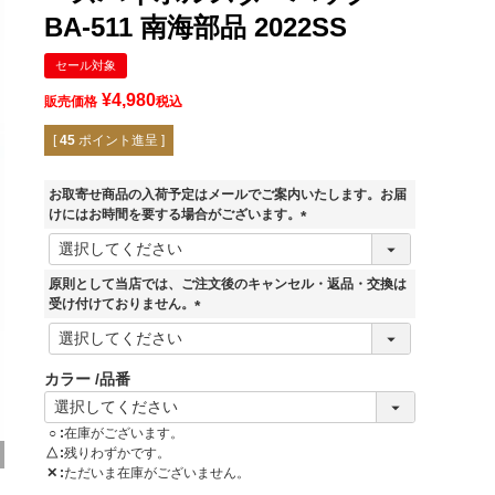
BA-511 南海部品 2022SS
セール対象
¥
4,980
販売価格
税込
[
45
ポイント進呈 ]
お取寄せ商品の入荷予定はメールでご案内いたします。お届
けにはお時間を要する場合がございます。
(
必
須
原則として当店では、ご注文後のキャンセル・返品・交換は
)
受け付けておりません。
(
必
須
カラー
品番
)
○
在庫がございます。
△
残りわずかです。
✕
ただいま在庫がございません。