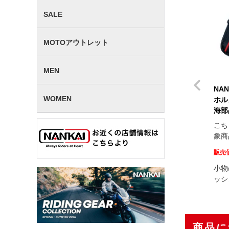
SALE
MOTOアウトレット
MEN
NA
WOMEN
ホル
海部
こち
象商
販売
小物
ッシ
商品に