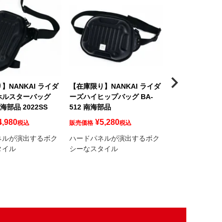
】NANKAI ライダ
【在庫限り】NANKAI ライダ
NANKAI デイ
ホルスターバッグ
ーズハイヒップバッグ BA-
ト&バックパック 
南海部品 2022SS
512 南海部品
海部品
こちらはお取り
4,980
¥
5,280
税込
販売価格
税込
象商品です
ネルが演出するボク
ハードパネルが演出するボク
¥
11,88
販売価格
タイル
シーなスタイル
シート、バックパ
タイプ