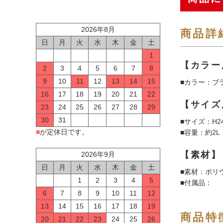
2026年8月
商品詳
日
月
火
水
木
金
土
1
【カラー
2
3
4
5
6
7
8
9
10
11
12
13
14
15
■カラー：ブ
16
17
18
19
20
21
22
【サイズ
23
24
25
26
27
28
29
30
31
■サイズ：H24
■
が定休日です。
■容量：約2L
【素材】
2026年9月
日
月
火
水
木
金
土
■素材：ポリウ
1
2
3
4
5
■付属品：
6
7
8
9
10
11
12
13
14
15
16
17
18
19
商品特
20
21
22
23
24
25
26