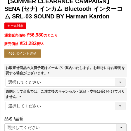
【SUMMER CLEARANCE CAMPAIGN】
SENA (セナ) インカム Bluetooth インターコ
ム SRL-03 SOUND BY Harman Kardon
セール対象
¥
56,980
通常販売価格
のところ
¥
51,282
販売価格
税込
[
466
ポイント進呈 ]
お取寄せ商品の入荷予定はメールでご案内いたします。お届けにはお時間を
要する場合がございます。
(
必
須
原則として当店では、ご注文後のキャンセル・返品・交換は受け付けており
)
ません。
(
必
須
品名
品番
)