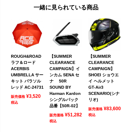
一緒に見られている商品
ROUGH&ROAD
【SUMMER
【SUMMER
ラフ＆ロード
CLEARANCE
CLEARANCE
ACERBIS
CAMPAIGN】イ
CAMPAIGN】
UMBRELLA サー
ンカム SENA セ
SHOEI ショウエ
キット パラソル
ナ 50R
イ ヘルメット
レッド AC-24731
SOUND BY
GT-Air3
Harman Kardon
SCENARIO(シナ
¥
3,520
販売価格
シングルパック
リオ)
税込
品番【50R-02】
¥
83,600
販売価格
¥
51,282
税込
販売価格
税込