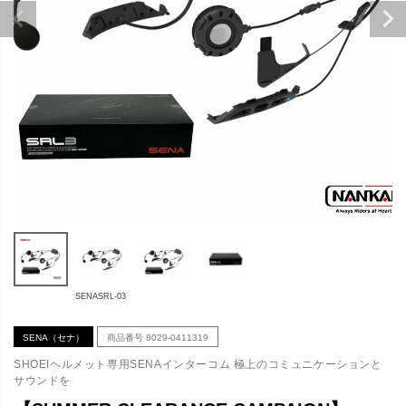
SENASRL-03
SENA（セナ）
商品番号
8029-0411319
SHOEIヘルメット専用SENAインターコム 極上のコミュニケーションと
サウンドを