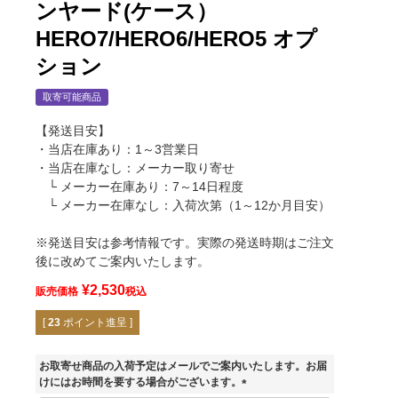
ンヤード(ケース）
HERO7/HERO6/HERO5 オプ
ション
取寄可能商品
【発送目安】
・当店在庫あり：1～3営業日
・当店在庫なし：メーカー取り寄せ
└ メーカー在庫あり：7～14日程度
└ メーカー在庫なし：入荷次第（1～12か月目安）
※発送目安は参考情報です。実際の発送時期はご注文
後に改めてご案内いたします。
¥
2,530
販売価格
税込
[
23
ポイント進呈 ]
ブラック
お取寄せ商品の入荷予定はメールでご案内いたします。お届
けにはお時間を要する場合がございます。