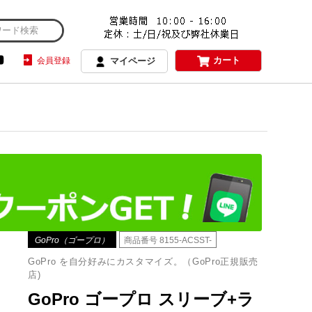
カート
会員登録
マイページ
GoPro（ゴープロ）
商品番号
8155-ACSST-
GoPro を自分好みにカスタマイズ。（GoPro正規販売
店)
GoPro ゴープロ スリーブ+ラ