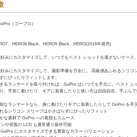
徴
oPro（ゴープロ）
O7、HERO6 Black、HERO5 Black、HERO(2018年発売)
を自分好みにカスタマイズして、いつでもベスト ショットを逃さないケース
を自分好みにカスタマイズして、撮影準備を万全に。 高級感あふれるシリ
ずにぴったりフィットします。
きるランヤードを取り付ければ、GoPro はいつでも手元に。ベスト 
り、手首に着けたり、ギアに装着したりと使い方は自由自在。手ぶらで
能なランヤードなら、身に着けたりギアに装着したりして GoPro を手
れるシリコン スリーブはかさばらずにぴったりフィット
な素材で GoPro への着脱もスムーズ
タンや背面の LCD も通常通り操作可能
 GoPro にカスタマイズできる豊富なカラー バリエーション