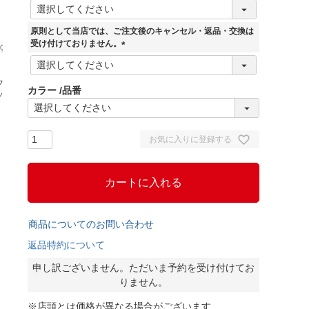
(
必
須
原則として当店では、ご注文後のキャンセル・返品・交換は
)
受け付けておりません。
(
必
ファイヤークラ
パイパーオレン
タートルグリー
サンド
エレクトリック
V
須
カラー
品番
ッカーレッド
ジ
ン
ピンク
R
)
ED
お気に入りに登録する
カートに入れる
商品についてのお問い合わせ
返品特約について
申し訳ございません。ただいま予約を受け付けてお
りません。
※店頭とは価格が異なる場合がございます