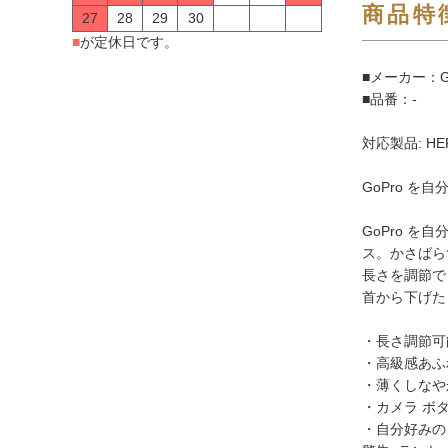
商品特
27
28
29
30
■
が定休日です。
■メーカー：G
■品番：-
対応製品: HER
GoPro 
GoPro 
ス。かさばら
長さを調節で
首から下げた
・長さ調節可
・高級感あふ
・薄くしなやか
・カメラ ボ
・自分好みの