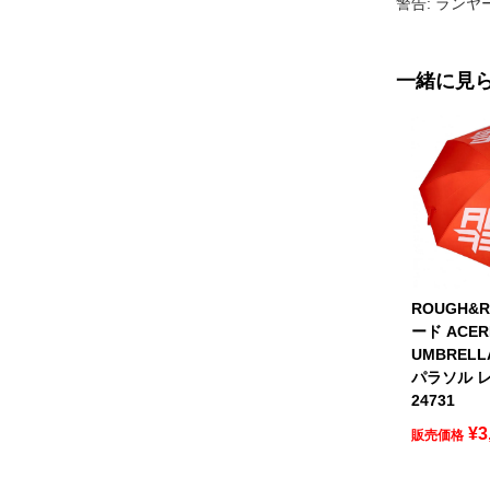
警告: ラン
一緒に見
ROUGH&
ード ACER
UMBREL
パラソル レ
24731
¥
3
販売価格