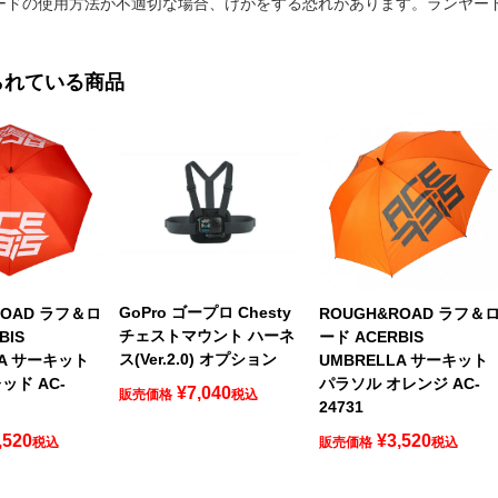
ヤードの使用方法が不適切な場合、けがをする恐れがあります。ランヤ
られている商品
GoPro ゴープロ Chesty
ROAD ラフ＆ロ
ROUGH&ROAD ラフ＆
チェストマウント ハーネ
BIS
ード ACERBIS
ス(Ver.2.0) オプション
LA サーキット
UMBRELLA サーキット
ッド AC-
パラソル オレンジ AC-
¥
7,040
販売価格
税込
24731
,520
¥
3,520
税込
販売価格
税込