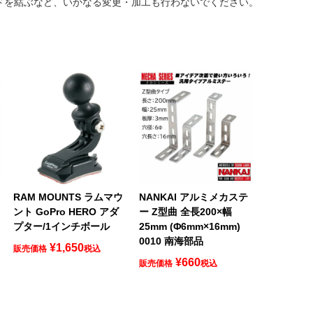
ードを結ぶなど、いかなる変更・加工も行わないでください。
ロ
RAM MOUNTS ラムマウ
NANKAI アルミメカステ
ント GoPro HERO アダ
ー Z型曲 全長200×幅
プター/1インチボール
25mm (Φ6mm×16mm)
0010 南海部品
¥
1,650
販売価格
税込
¥
660
販売価格
税込