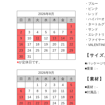
・ブルー
・ピンク
2026年8月
・レッド
・ハイパーオ
日
月
火
水
木
金
土
・タートルグ
1
・サンド
2
3
4
5
6
7
8
・エレクトリ
9
10
11
12
13
14
15
・ファイヤー
16
17
18
19
20
21
22
・VALENTIN
23
24
25
26
27
28
29
【サイズ
30
31
■
が定休日です。
■パッケージ
■重量：-
2026年9月
【素材】
日
月
火
水
木
金
土
1
2
3
4
5
■素材：-
6
7
8
9
10
11
12
■付属品：
13
14
15
16
17
18
19
20
21
22
23
24
25
26