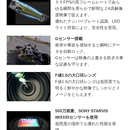
５５FPSの高フレームレートであら
ゆる瞬間を滑らかで鮮明な２K高解像
度映像で捉えます。
優れたナンバープレート認識、LED
ライト対策により、安全性を実現。
Gセンサー搭載
衝突や事故を感知すると瞬時にデー
タを自動ロック。
Gセンサーは映像の上書きを防ぎ大事
な証拠を守ります。
F値1.6の大口径レンズ
F値1.6の大口径レンズは低照度でも
明るく鮮やかな映像でしっかりとイ
メージをとらえます。
500万画素、SONY STARVIS
IMX335センサーを使用
低照度の場所でも優れた性能を発
揮。