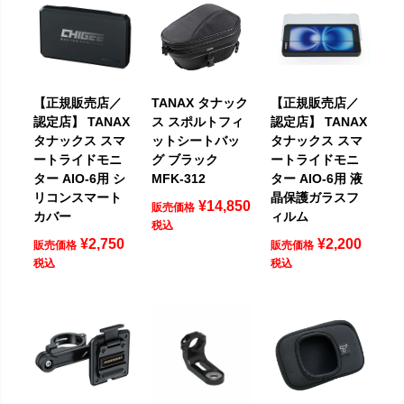
【正規販売店／
TANAX タナック
【正規販売店／
認定店】 TANAX
ス スポルトフィ
認定店】 TANAX
タナックス スマ
ットシートバッ
タナックス スマ
ートライドモニ
グ ブラック
ートライドモニ
ター AIO-6用 シ
MFK-312
ター AIO-6用 液
リコンスマート
晶保護ガラスフ
¥
14,850
販売価格
カバー
ィルム
税込
¥
2,750
¥
2,200
販売価格
販売価格
税込
税込