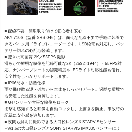
■ 配線不要・簡単取り付けで初心者も安心
AKY-710S（型番 SRS-046）は、面倒な配線不要で手軽に装着で
きるバイク用ドライブレコーダーです。USB給電も対応し、バッ
テリー切れの心配も軽減します。
■ 驚きの高画質 2K／55FPS 撮影
滑らかで鮮明な映像を記録可能な2K（2592×1944）・55FPS対
応。ナンバープレートの認識精度やLEDライト対応性能も優れ、
安全性をしっかりサポートします。
■ IP66防水・防塵仕様
雨や飛び散る泥・砂埃から本体をしっかりガード。過酷な環境で
も安定した性能を発揮します。
■ Gセンサーで大事な映像をロック
衝撃を感知すると映像を自動ロックし、上書きを防止。事故時の
記録に安心感を追加します。
■ 夜間も鮮明に撮影できる大口径レンズ＆STARVISセンサー
F値1.6の大口径レンズとSONY STARVIS IMX335センサーによ