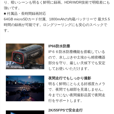
り、暗いシーンも明るく鮮明に録画。HDR/WDR技術で明暗差にも
強いです。
■ 付属品・長時間録画対応
64GB microSDカード付属、1800mAhの内蔵バッテリーで 最大5.5
時間の録画が可能です。ロングツーリングにも安心のスペックで
す。
IP66防水防塵
IP６６防水防塵機能を搭載している
ので、水しぶきや土埃から精密機器
部分を守り、厳しい天候下でも安定
してお使いいただけます。
夜間走行でもしっかり撮影
明るく鮮明にとらえる好感度カメラ
で、夜間でも細部を見逃しません。
今までにない夜間撮影品質で夜間走
行をサポートします。
2K/55FPSで安全走行