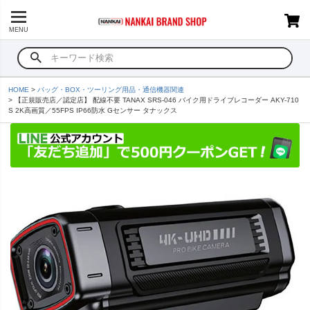
MENU
HOME
バッグ・BOX・ツーリング用品・通信機器関連
【正規販売店／認定店】 配線不要 TANAX SRS-046 バイク用ドライブレコーダー AKY-710
S 2K高画質／55FPS IP66防水 Gセンサー タナックス