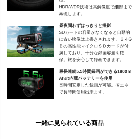
HDR/WDR技術は高解像度で細部まで
再現します。
昼夜問わずはっきりと撮影
SDカードの容量がなくなると自動的
に古い映像は上書きされます。６４G
Ｂの高性能マイクロＳＤカードが付
属しており、十分な録画容量を確
保。旅を安心して録画できます。
最長連続5.5時間録画ができる1800ｍ
Ahの内蔵バッテリーを使用
長時間安定した録画が可能。省エネ
で長時間使用出来ます。
一緒に見られている商品