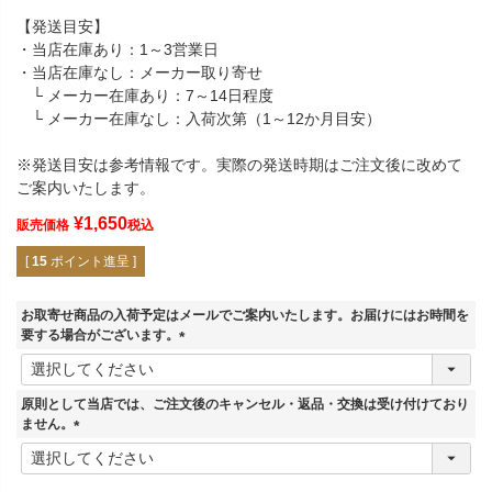
【発送目安】
・当店在庫あり：1～3営業日
・当店在庫なし：メーカー取り寄せ
└ メーカー在庫あり：7～14日程度
└ メーカー在庫なし：入荷次第（1～12か月目安）
※発送目安は参考情報です。実際の発送時期はご注文後に改めて
ご案内いたします。
¥
1,650
販売価格
税込
[
15
ポイント進呈 ]
お取寄せ商品の入荷予定はメールでご案内いたします。お届けにはお時間を
要する場合がございます。
(
必
須
原則として当店では、ご注文後のキャンセル・返品・交換は受け付けており
)
ません。
(
必
須