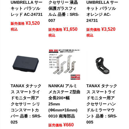
UMBRELLA サー
クセサリー 液晶
UMBRELLA サー
キット パラソル
保護ガラスフィ
キット パラソル
レッド AC-24731
ルム 品番：SRS-
オレンジ AC-
007
24731
¥
3,520
販売価格
¥
1,650
¥
3,520
税込
販売価格
販売価格
税込
税込
TANAX タナック
NANKAI アルミ
TANAX タナック
ス スマートライ
メカステー Z型曲
ス スマートライ
ドモニター用ア
全長200×幅
ドモニター用ア
クセサリー シリ
25mm
クセサリー ハン
コンスマートカ
(Φ6mm×16mm)
ドルミラーマウ
バー 品番：SRS-
0010 南海部品
ント 品番：SRS-
025
005
¥
660
販売価格