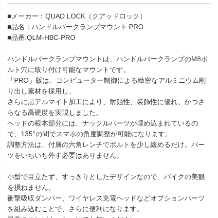
■メーカー：QUAD LOCK（クアッドロック）
■品名：ハンドルバークランプマウント PRO
■品番:QLM-HBC-PRO
ハンドルバークランプマウントは、ハンドルバークランプのM8ボ
ルト穴に取り付け可能なマウントです。
「PRO」版は、コンピューター制御による緻密なアルミニウム削
り出し素材を採用し、
さらに黒アルマイト加工により、耐蝕性、装飾性に優れ、かつさ
らなる高硬度を実現しました。
ヘッドの根本部分には、ナックルパーツが埋め込まれているの
で、135°の間でスマホの角度調整が可能になります。
調整方法は、付属の六角レンチでボルトを少し緩めるだけ。パー
ツをいちいち外す必要はありません。
小型で目立たず、すっきりとしたデザインなので、バイクの美観
を損ねません。
衝撃吸収ダンパー、ワイヤレス充電ヘッドなどオプションパーツ
を組み込むことで、さらに便利になります。