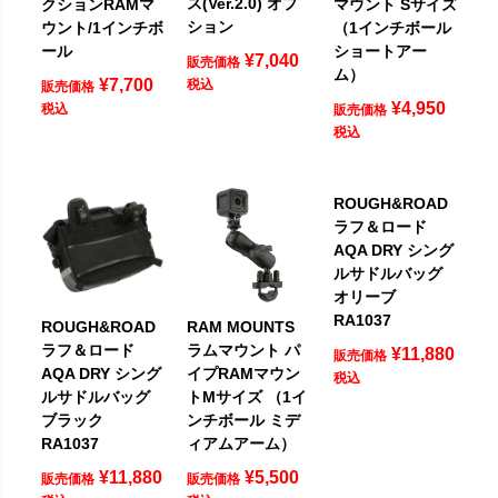
ス(Ver.2.0) オプ
クションRAMマ
マウント Sサイズ
ション
ウント/1インチボ
（1インチボール
ール
ショートアー
¥
7,040
販売価格
ム）
¥
7,700
税込
販売価格
¥
4,950
税込
販売価格
税込
ROUGH&ROAD
ラフ＆ロード
AQA DRY シング
ルサドルバッグ
オリーブ
RA1037
ROUGH&ROAD
RAM MOUNTS
ラフ＆ロード
ラムマウント パ
¥
11,880
販売価格
AQA DRY シング
イプRAMマウン
税込
ルサドルバッグ
トMサイズ （1イ
ブラック
ンチボール ミデ
RA1037
ィアムアーム）
¥
11,880
¥
5,500
販売価格
販売価格