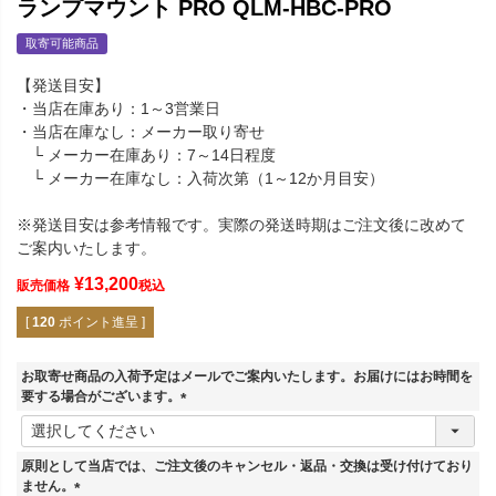
ランプマウント PRO QLM-HBC-PRO
取寄可能商品
【発送目安】
・当店在庫あり：1～3営業日
・当店在庫なし：メーカー取り寄せ
└ メーカー在庫あり：7～14日程度
└ メーカー在庫なし：入荷次第（1～12か月目安）
※発送目安は参考情報です。実際の発送時期はご注文後に改めて
ご案内いたします。
¥
13,200
販売価格
税込
[
120
ポイント進呈 ]
お取寄せ商品の入荷予定はメールでご案内いたします。お届けにはお時間を
要する場合がございます。
(
必
須
原則として当店では、ご注文後のキャンセル・返品・交換は受け付けており
)
ません。