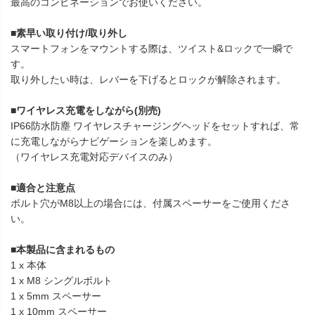
最高のコンビネーションでお使いください。
■素早い取り付け/取り外し
スマートフォンをマウントする際は、ツイスト&ロックで一瞬で
す。
取り外したい時は、レバーを下げるとロックが解除されます。
■ワイヤレス充電をしながら(別売)
IP66防水防塵 ワイヤレスチャージングヘッドをセットすれば、常
に充電しながらナビゲーションを楽しめます。
（ワイヤレス充電対応デバイスのみ）
■適合と注意点
ボルト穴がM8以上の場合には、付属スペーサーをご使用くださ
い。
■本製品に含まれるもの
1 x 本体
1 x M8 シングルボルト
1 x 5mm スペーサー
1 x 10mm スペーサー