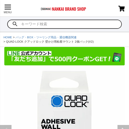
MENU
HOME
バッグ・BOX・ツーリング用品・通信機器関連
QUAD LOCK クアッドロック 壁かけ用粘着マウント 2個パック(V2)