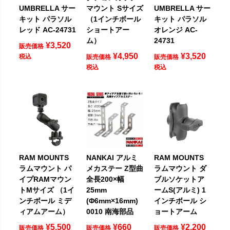
UMBRELLA サー
マウント Sサイズ
UMBRELLA サー
キット パラソル
（1インチボール
キット パラソル
レッド AC-24731
ショートアー
オレンジ AC-
ム）
24731
¥
3,520
販売価格
¥
4,950
¥
3,520
税込
販売価格
販売価格
税込
税込
RAM MOUNTS
NANKAI アルミ
RAM MOUNTS
ラムマウント パ
メカステー Z型曲
ラムマウント ダ
イプRAMマウン
全長200×幅
ブルソケットア
トMサイズ （1イ
25mm
ームS(アルミ) 1
ンチボール ミデ
(Φ6mm×16mm)
インチボール シ
ィアムアーム）
0010 南海部品
ョートアーム
¥
5,500
¥
660
¥
2,200
販売価格
販売価格
販売価格