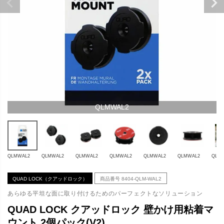
QLMWAL2
QLMWAL2
QLMWAL2
QLMWAL2
QLMWAL2
QLMWAL2
QLMWAL2
QLM
QUAD LOCK（クアッドロック）
商品番号
8404-QLM-WAL2
あらゆる平坦な面に取り付けるためのパーフェクトなソリューション
QUAD LOCK クアッドロック 壁かけ用粘着マ
ウント 2個パック(V2)