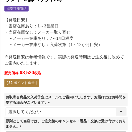
取寄可能商品
【発送目安】
・当店在庫あり：1～3営業日
・当店在庫なし：メーカー取り寄せ
└ メーカー在庫あり：7～14日程度
└ メーカー在庫なし：入荷次第（1～12か月目安）
※発送目安は参考情報です。実際の発送時期はご注文後に改めて
ご案内いたします。
¥
3,520
販売価格
税込
[
32
ポイント進呈 ]
お取寄せ商品の入荷予定はメールでご案内いたします。お届けにはお時間を
要する場合がございます。
(
必
須
原則として当店では、ご注文後のキャンセル・返品・交換は受け付けており
)
ません。