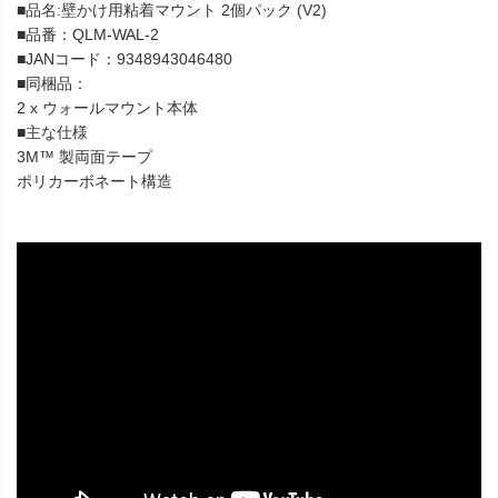
■品名:壁かけ用粘着マウント 2個パック (V2)
■品番：QLM-WAL-2
■JANコード：9348943046480
■同梱品：
2 x ウォールマウント本体
■主な仕様
3M™ 製両面テープ
ポリカーボネート構造