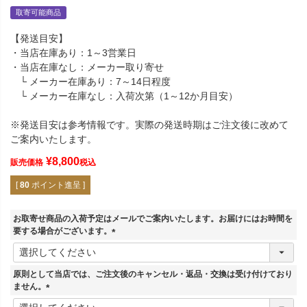
取寄可能商品
【発送目安】
・当店在庫あり：1～3営業日
・当店在庫なし：メーカー取り寄せ
└ メーカー在庫あり：7～14日程度
└ メーカー在庫なし：入荷次第（1～12か月目安）
※発送目安は参考情報です。実際の発送時期はご注文後に改めて
ご案内いたします。
¥
8,800
販売価格
税込
[
80
ポイント進呈 ]
お取寄せ商品の入荷予定はメールでご案内いたします。お届けにはお時間を
要する場合がございます。
(
必
須
原則として当店では、ご注文後のキャンセル・返品・交換は受け付けており
)
ません。
(