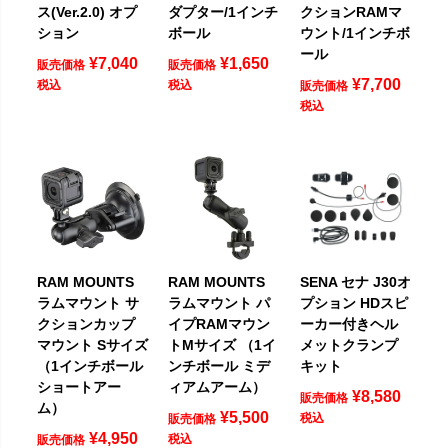
ス(Ver.2.0) オプ
ダプター/1インチ
クションRAMマ
ション
ボール
ウント/1インチボ
ール
¥
7,040
¥
1,650
販売価格
販売価格
¥
7,700
税込
税込
販売価格
税込
RAM MOUNTS
RAM MOUNTS
SENA セナ J30オ
ラムマウント サ
ラムマウント パ
プション HDスピ
クションカップ
イプRAMマウン
ーカー付きヘル
マウント Sサイズ
トMサイズ （1イ
メットクランプ
（1インチボール
ンチボール ミデ
キット
ショートアー
ィアムアーム）
¥
8,580
販売価格
ム）
¥
5,500
税込
販売価格
¥
4,950
税込
販売価格