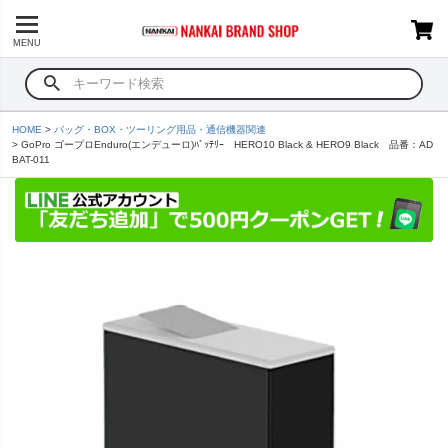
MENU
HOME
バッグ・BOX・ツーリング用品・通信機器関連
GoPro ゴープロEnduro(エンデューロ)ﾊﾞｯﾃﾘｰ HERO10 Black & HERO9 Black 品番：AD
BAT-011