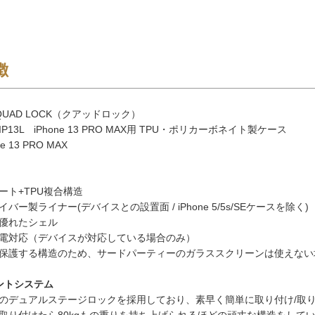
徴
UAD LOCK（クアッドロック）
IP13L iPhone 13 PRO MAX用 TPU・ポリカーボネイト製ケース
e 13 PRO MAX
ート+TPU複合構造
バー製ライナー(デバイスとの設置面 / iPhone 5/5s/SEケースを除く)
優れたシェル
電対応（デバイスが対応している場合のみ）
保護する構造のため、サードパーティーのガラススクリーンは使えない
ントシステム
のデュアルステージロックを採用しており、素早く簡単に取り付け/取
取り付けたら80kgもの重りを持ち上げられるほどの頑丈な構造をして