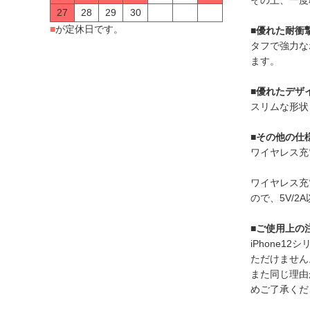
27
28
29
30
■
が定休日です。
■優れた耐衝
タフで強力な
ます。
■優れたデザ
スリムな形状
■その他の仕
ワイヤレス充
ワイヤレス充
ので、5V/
■ご使用上の
iPhone1
ただけません
また同じ理由
めご了承くだ