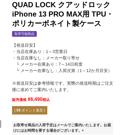
QUAD LOCK クアッドロック
iPhone 13 PRO MAX用 TPU・
ポリカーボネイト製ケース
取寄可能商品
【発送目安】
・当店在庫あり：1～3営業日
・当店在庫なし：メーカー取り寄せ
└ メーカー在庫あり：7～14日程度
└ メーカー在庫なし：入荷次第（1～12か月目安）
※発送目安は参考情報です。実際の発送時期はご注文
後に改めてご案内いたします。
¥
6,490
販売価格
税込
[
59
ポイント進呈 ]
お取寄せ商品の入荷予定はメールでご案内いたします。お届
けにはお時間を要する場合がございます。