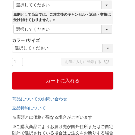
(
必
須
原則として当店では、ご注文後のキャンセル・返品・交換は
)
受け付けておりません。
(
必
須
カラー
サイズ
)
お気に入りに登録する
カートに入れる
商品についてのお問い合わせ
返品特約について
※店頭とは価格が異なる場合がございます
※ご購入商品によりお届け先が国外住所またはご自宅
以外で選択されている場合はご注文をお断りする場合