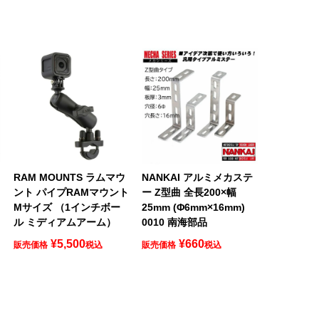
ロ
RAM MOUNTS ラムマウ
NANKAI アルミメカステ
ント パイプRAMマウント
ー Z型曲 全長200×幅
Mサイズ （1インチボー
25mm (Φ6mm×16mm)
ル ミディアムアーム）
0010 南海部品
¥
5,500
¥
660
販売価格
税込
販売価格
税込