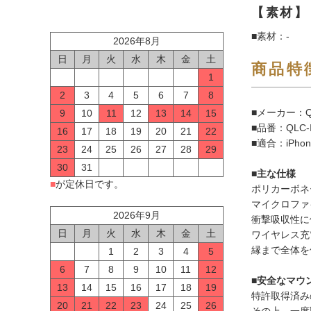
【素材】
■素材：-
2026年8月
日
月
火
水
木
金
土
商品特
1
2
3
4
5
6
7
8
■メーカー：Q
9
10
11
12
13
14
15
■品番：QLC-
16
17
18
19
20
21
22
■適合：iPhon
23
24
25
26
27
28
29
30
31
■主な仕様
■
が定休日です。
ポリカーボネ
マイクロファイ
2026年9月
衝撃吸収性に
日
月
火
水
木
金
土
ワイヤレス充
縁まで全体を
1
2
3
4
5
6
7
8
9
10
11
12
■安全なマウ
13
14
15
16
17
18
19
特許取得済み
20
21
22
23
24
25
26
その上、一度