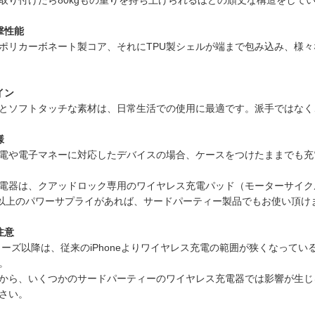
撃性能
ポリカーボネート製コア、それにTPU製シェルが端まで包み込み、様
イン
とソフトタッチな素材は、日常生活での使用に最適です。派手ではなく
様
電や電子マネーに対応したデバイスの場合、ケースをつけたままでも充
電器は、クアッドロック専用のワイヤレス充電パッド（モーターサイクル
2A以上のパワーサプライがあれば、サードパーティー製品でもお使い頂け
注意
2シリーズ以降は、従来のiPhoneよりワイヤレス充電の範囲が狭くなっている
。
から、いくつかのサードパーティーのワイヤレス充電器では影響が生じ
さい。