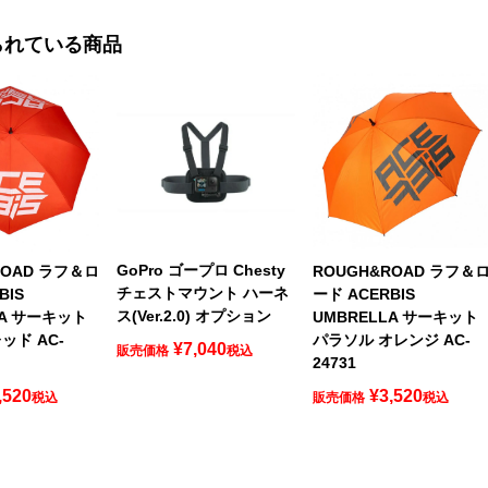
られている商品
GoPro ゴープロ Chesty
ROAD ラフ＆ロ
ROUGH&ROAD ラフ＆
チェストマウント ハーネ
BIS
ード ACERBIS
ス(Ver.2.0) オプション
LA サーキット
UMBRELLA サーキット
ッド AC-
パラソル オレンジ AC-
¥
7,040
販売価格
税込
24731
,520
¥
3,520
税込
販売価格
税込