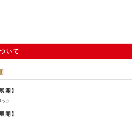
ついて
細
展開】
ラック
展開】