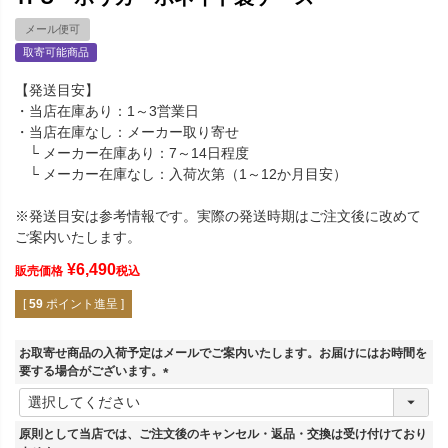
メール便可
取寄可能商品
【発送目安】
・当店在庫あり：1～3営業日
・当店在庫なし：メーカー取り寄せ
└ メーカー在庫あり：7～14日程度
└ メーカー在庫なし：入荷次第（1～12か月目安）
※発送目安は参考情報です。実際の発送時期はご注文後に改めて
ご案内いたします。
¥
6,490
販売価格
税込
[
59
ポイント進呈 ]
お取寄せ商品の入荷予定はメールでご案内いたします。お届けにはお時間を
要する場合がございます。
(
必
須
原則として当店では、ご注文後のキャンセル・返品・交換は受け付けており
)