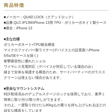
商品特徴
■メーカー：QUAD LOCK（クアッドロック）
■品番:QLC-IP13M/iPhone 13用 TPU・ポリカーボネイト製ケース
■適合：iPhone 13
■主な仕様
ポリカーボネート+TPU複合構造
マイクロファイバー製ライナー(デバイスとの設置面 / iPhone
5/5s/SEケースを除く)
衝撃吸収性に優れたシェル
ワイヤレス充電対応（デバイスが対応している場合のみ）
縁まで全体を保護する構造のため、サードパーティーのガラスス
クリーンは使えない場合があります。
■安全なマウントシステム
特許取得済みのデュアルステージロックを採用しており、素早く
簡単に取り付け/取り外しができます。
その上、一度取り付けたら80kgもの重りを持ち上げられるほどの
頑丈な構造をしています