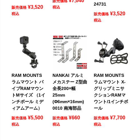
¥
7,040
販売価格
24731
¥
3,520
税込
販売価格
¥
3,520
税込
販売価格
税込
RAM MOUNTS
NANKAI アルミ
RAM MOUNTS
ラムマウント パ
メカステー Z型曲
ラムマウント X-
イプRAMマウン
全長200×幅
グリップミニサ
トMサイズ （1イ
25mm
クションRAMマ
ンチボール ミデ
(Φ6mm×16mm)
ウント/1インチボ
ィアムアーム）
0010 南海部品
ール
¥
5,500
¥
660
¥
7,700
販売価格
販売価格
販売価格
税込
税込
税込