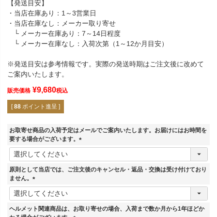
【発送目安】
・当店在庫あり：1～3営業日
・当店在庫なし：メーカー取り寄せ
└ メーカー在庫あり：7～14日程度
└ メーカー在庫なし：入荷次第（1～12か月目安）
※発送目安は参考情報です。実際の発送時期はご注文後に改めて
ご案内いたします。
¥
9,680
販売価格
税込
[
88
ポイント進呈 ]
お取寄せ商品の入荷予定はメールでご案内いたします。お届けにはお時間を
要する場合がございます。
(
必
須
原則として当店では、ご注文後のキャンセル・返品・交換は受け付けており
)
ません。
(
必
須
ヘルメット関連商品は、お取り寄せの場合、入荷まで数か月から1年ほどか
)