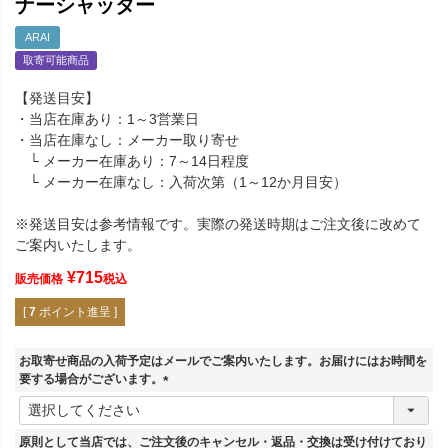
ナーシャッター
ARAI
取寄可能商品
【発送目安】
・当店在庫あり：1～3営業日
・当店在庫なし：メーカー取り寄せ
└ メーカー在庫あり：7～14日程度
└ メーカー在庫なし：入荷次第（1～12か月目安）
※発送目安は参考情報です。実際の発送時期はご注文後に改めて
ご案内いたします。
¥
715
販売価格
税込
[
7
ポイント進呈 ]
お取寄せ商品の入荷予定はメールでご案内いたします。お届けにはお時間を
要する場合がございます。
(
必
須
原則として当店では、ご注文後のキャンセル・返品・交換は受け付けており