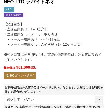
NEO LTD ラパイドネオ
ARAI
取寄可能商品
【発送目安】
・当店在庫あり：1～3営業日
・当店在庫なし：メーカー取り寄せ
└ メーカー在庫あり：7～14日程度
└ メーカー在庫なし：入荷次第（1～12か月目安）
※発送目安は参考情報です。実際の発送時期はご注文後に改めて
ご案内いたします。
¥
61,600
販売価格
税込
[
2,800
ポイント進呈 ]
お取寄せ商品の入荷予定はメールでご案内いたします。お届けにはお時間を
要する場合がございます。
(
必
須
原則として当店では、ご注文後のキャンセル・返品・交換は受け付けており