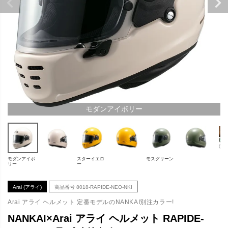
モダンアイボリー
モダンアイボ
スターイエロ
モスグリーン
リー
ー
Arai (アライ)
商品番号
8018-RAPIDE-NEO-NKI
Arai アライ ヘルメット 定番モデルのNANKAI別注カラー!
NANKAI×Arai アライ ヘルメット RAPIDE-