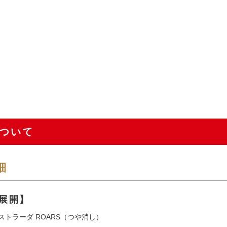
ついて
細
展開】
ストラーダ ROARS（つや消し）