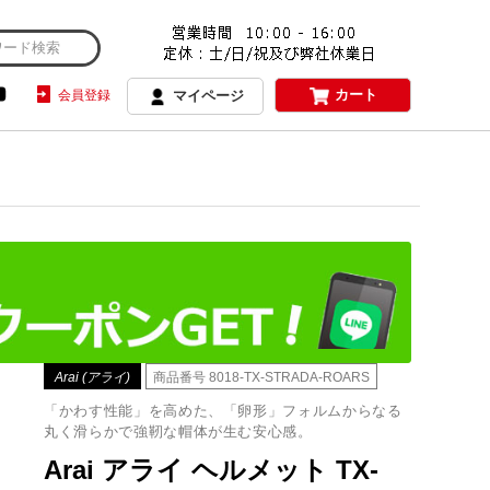
カート
会員登録
マイページ
Arai (アライ)
商品番号
8018-TX-STRADA-ROARS
「かわす性能」を高めた、「卵形」フォルムからなる
丸く滑らかで強靭な帽体が生む安心感。
Arai アライ ヘルメット TX-