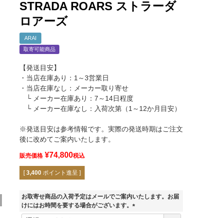
STRADA ROARS ストラーダ
ロアーズ
ARAI
取寄可能商品
【発送目安】
・当店在庫あり：1～3営業日
・当店在庫なし：メーカー取り寄せ
└ メーカー在庫あり：7～14日程度
└ メーカー在庫なし：入荷次第（1～12か月目安）
※発送目安は参考情報です。実際の発送時期はご注文
後に改めてご案内いたします。
¥
74,800
販売価格
税込
[
3,400
ポイント進呈 ]
お取寄せ商品の入荷予定はメールでご案内いたします。お届
けにはお時間を要する場合がございます。
(