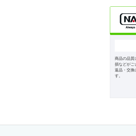
商品の品質
損などがご
返品・交換
す。