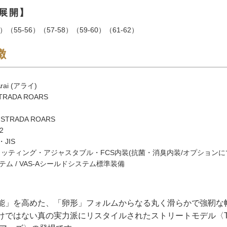
展開】
）（55-56）（57-58）（59-60）（61-62）
徴
ai (アライ)
RADA ROARS
STRADA ROARS
2
・JIS
ィッティング・アジャスタブル・FCS内装(抗菌・消臭内装/オプションに
ム / VAS-Aシールドシステム標準装備
能」を高めた、「卵形」フォルムからなる丸く滑らかで強靭な
けではない真の実力派にリスタイルされたストリートモデル〈T