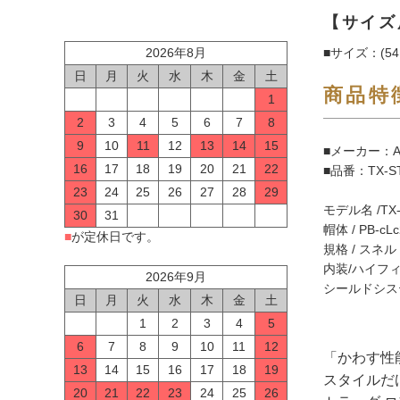
【サイズ
2026年8月
■サイズ：(54
日
月
火
水
木
金
土
商品特
1
2
3
4
5
6
7
8
9
10
11
12
13
14
15
■メーカー：Ar
16
17
18
19
20
21
22
■品番：TX-ST
23
24
25
26
27
28
29
モデル名 /TX-
30
31
帽体 / PB-cLc
■
が定休日です。
規格 / スネル
内装/ハイフ
2026年9月
シールドシステ
日
月
火
水
木
金
土
1
2
3
4
5
6
7
8
9
10
11
12
「かわす性
13
14
15
16
17
18
19
スタイルだ
20
21
22
23
24
25
26