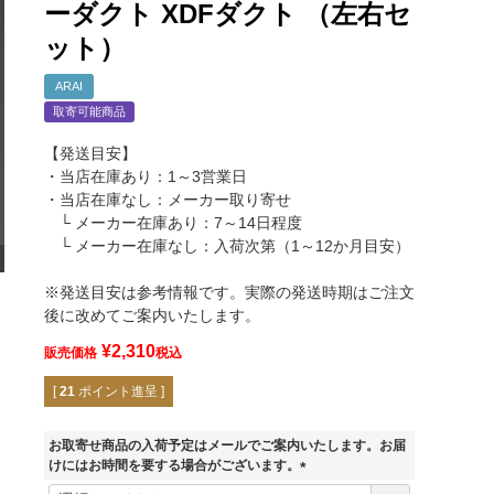
ーダクト XDFダクト （左右セ
ット）
ARAI
取寄可能商品
【発送目安】
・当店在庫あり：1～3営業日
・当店在庫なし：メーカー取り寄せ
└ メーカー在庫あり：7～14日程度
└ メーカー在庫なし：入荷次第（1～12か月目安）
※発送目安は参考情報です。実際の発送時期はご注文
後に改めてご案内いたします。
¥
2,310
販売価格
税込
[
21
ポイント進呈 ]
お取寄せ商品の入荷予定はメールでご案内いたします。お届
けにはお時間を要する場合がございます。
(