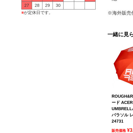
27
28
29
30
■
が定休日です。
※海外販売
一緒に見
ROUGH&
ード ACER
UMBREL
パラソル レ
24731
¥
3
販売価格