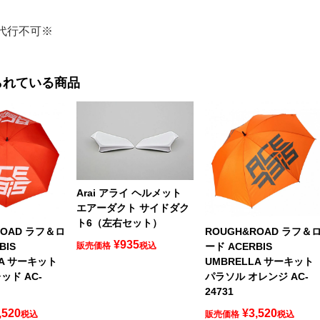
代行不可※
られている商品
Arai アライ ヘルメット
エアーダクト サイドダク
ト6（左右セット）
ROAD ラフ＆ロ
ROUGH&ROAD ラフ＆
¥
935
BIS
ード ACERBIS
販売価格
税込
LA サーキット
UMBRELLA サーキット
ッド AC-
パラソル オレンジ AC-
24731
,520
¥
3,520
税込
販売価格
税込