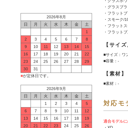
・グラスホワイ
・グラスブラッ
・フラットブラ
2026年8月
・スモーク/10
日
月
火
水
木
金
土
・フラットスモ
1
・フラットブル
2
3
4
5
6
7
8
【サイズ
9
10
11
12
13
14
15
16
17
18
19
20
21
22
■サイズ：ワ
■容量：-
23
24
25
26
27
28
29
30
31
【素材】
■
が定休日です。
■素材：-
2026年9月
日
月
火
水
木
金
土
対応モ
1
2
3
4
5
6
7
8
9
10
11
12
13
14
15
16
17
18
19
適合モデルに
20
21
22
23
24
25
26
・XD