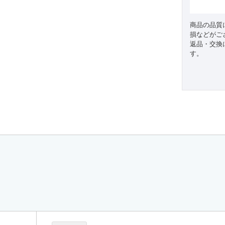
商品の品質
損などがご
返品・交換
す。