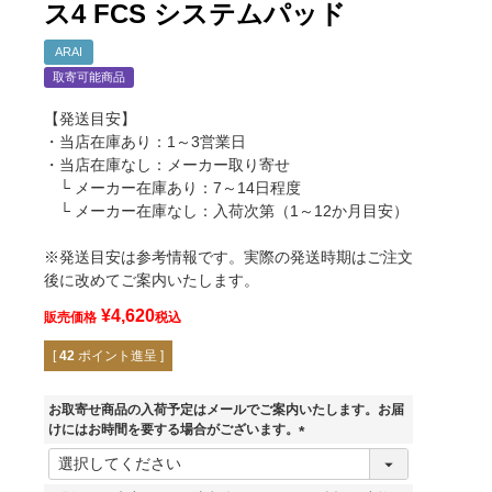
ス4 FCS システムパッド
ARAI
取寄可能商品
【発送目安】
・当店在庫あり：1～3営業日
・当店在庫なし：メーカー取り寄せ
└ メーカー在庫あり：7～14日程度
└ メーカー在庫なし：入荷次第（1～12か月目安）
※発送目安は参考情報です。実際の発送時期はご注文
後に改めてご案内いたします。
¥
4,620
販売価格
税込
[
42
ポイント進呈 ]
お取寄せ商品の入荷予定はメールでご案内いたします。お届
けにはお時間を要する場合がございます。
(
必