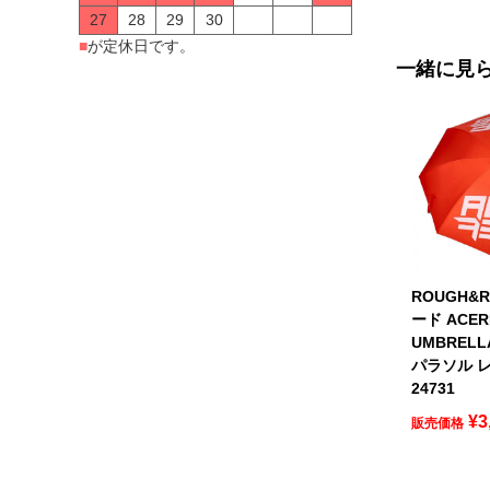
27
28
29
30
■
が定休日です。
一緒に見
ROUGH&
ード ACER
UMBREL
パラソル レ
24731
¥
3
販売価格