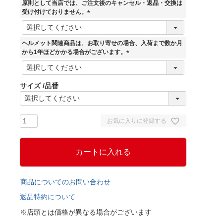
須
原則として当店では、ご注文後のキャンセル・返品・交換は
)
受け付けておりません。
(
必
須
ヘルメット関連商品は、お取り寄せの場合、入荷まで数か月
)
から1年ほどかかる場合がございます。
(
必
須
サイズ
品番
)
お気に入りに登録する
カートに入れる
商品についてのお問い合わせ
返品特約について
※店頭とは価格が異なる場合がございます