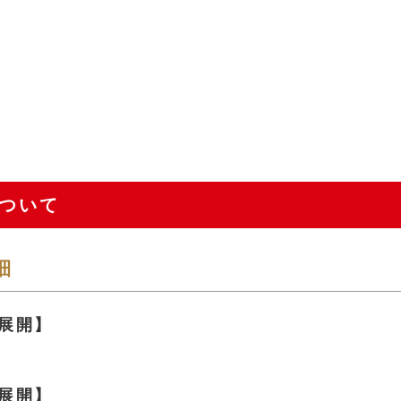
ついて
細
展開】
展開】