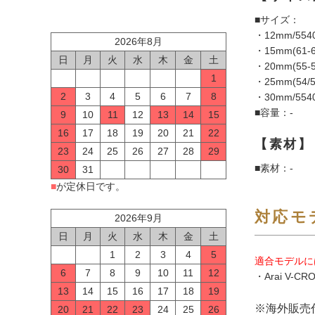
■サイズ：
・12mm/554
2026年8月
・15mm(61-6
日
月
火
水
木
金
土
・20mm(55-56
1
・25mm(54/5
2
3
4
5
6
7
8
・30mm/554
■容量：-
9
10
11
12
13
14
15
16
17
18
19
20
21
22
【素材】
23
24
25
26
27
28
29
■素材：-
30
31
■
が定休日です。
対応モ
2026年9月
日
月
火
水
木
金
土
1
2
3
4
5
適合モデルに
6
7
8
9
10
11
12
・Arai V-CR
13
14
15
16
17
18
19
※海外販売
20
21
22
23
24
25
26