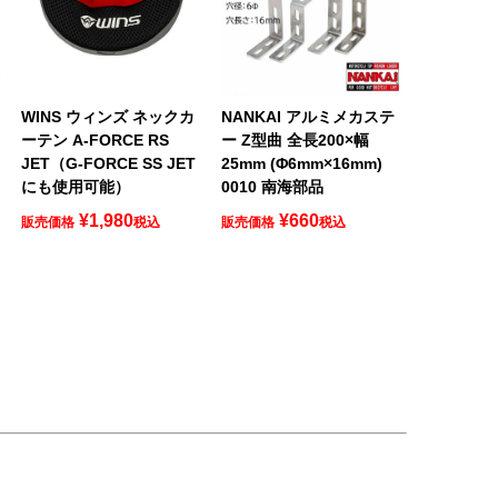
ロ
WINS ウィンズ ネックカ
NANKAI アルミメカステ
ーテン A-FORCE RS
ー Z型曲 全長200×幅
JET（G-FORCE SS JET
25mm (Φ6mm×16mm)
にも使用可能）
0010 南海部品
¥
1,980
¥
660
販売価格
税込
販売価格
税込