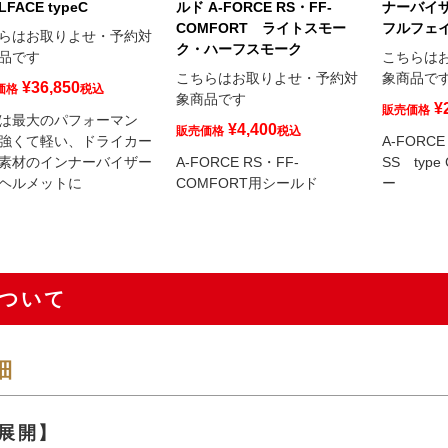
LFACE typeC
ルド A-FORCE RS・FF-
ナーバイザー
COMFORT ライトスモー
フルフェイス
らはお取りよせ・予約対
ク・ハーフスモーク
品です
こちらは
こちらはお取りよせ・予約対
象商品で
¥
36,850
価格
税込
象商品です
¥
販売価格
は最大のパフォーマン
¥
4,400
販売価格
税込
強くて軽い、ドライカー
A-FORCE
素材のインナーバイザー
A-FORCE RS・FF-
SS typ
ヘルメットに
COMFORT用シールド
ー
ついて
細
展開】