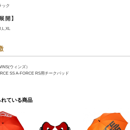
ラック
展開】
L,XL
徴
INS(ウィンズ）
RCE SS A-FORCE RS用チークパッド
られている商品