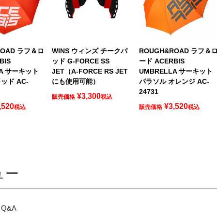
ROAD ラフ＆ロ
WINS ウィンズ チークパ
ROUGH&ROAD ラフ＆
BIS
ッド G-FORCE SS
ード ACERBIS
LA サーキット
JET（A-FORCE RS JET
UMBRELLA サーキット
ッド AC-
にも使用可能）
パラソル オレンジ AC-
24731
¥
3,300
販売価格
税込
,520
¥
3,520
税込
販売価格
税込
ュー
Q&A