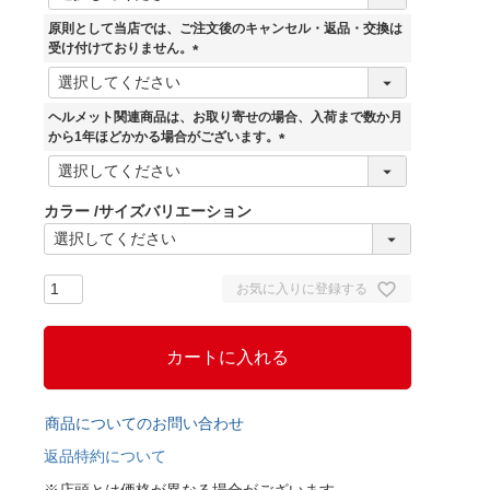
必
須
原則として当店では、ご注文後のキャンセル・返品・交換は
)
受け付けておりません。
(
必
須
ヘルメット関連商品は、お取り寄せの場合、入荷まで数か月
)
から1年ほどかかる場合がございます。
(
必
須
カラー
サイズバリエーション
)
お気に入りに登録する
カートに入れる
商品についてのお問い合わせ
返品特約について
※店頭とは価格が異なる場合がございます