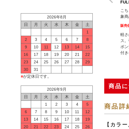
FUL
こち
象商
2026年8月
日
月
火
水
木
金
土
販売
1
軽さ
2
3
4
5
6
7
8
ス。
ボン
9
10
11
12
13
14
15
付き
16
17
18
19
20
21
22
23
24
25
26
27
28
29
30
31
■
が定休日です。
商品に
2026年9月
日
月
火
水
木
金
土
1
2
3
4
5
商品詳
6
7
8
9
10
11
12
13
14
15
16
17
18
19
【カラー
20
21
22
23
24
25
26