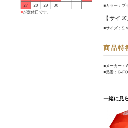
27
28
29
30
■カラー：ブ
■
が定休日です。
【サイズ
■サイズ：S,M,
商品特
■メーカー：W
■品番：G-FO
一緒に見