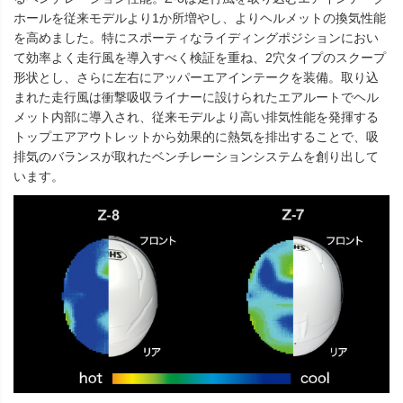
ホールを従来モデルより1か所増やし、よりヘルメットの換気性能
を高めました。特にスポーティなライディングポジションにおい
て効率よく走行風を導入すべく検証を重ね、2穴タイプのスクープ
形状とし、さらに左右にアッパーエアインテークを装備。取り込
まれた走行風は衝撃吸収ライナーに設けられたエアルートでヘル
メット内部に導入され、従来モデルより高い排気性能を発揮する
トップエアアウトレットから効果的に熱気を排出することで、吸
排気のバランスが取れたベンチレーションシステムを創り出して
います。