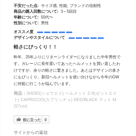
不安だった点:
サイズ感, 性能, ブランドの信頼性
商品の購入回数について:
3～5回目
年齢について:
50代〜
性別について:
男性
オススメ度
デザインやスタイルについて
軽さにびっくり！！
昨年、25年ぶりにリターンライダーになりました中年男性で
す。ガレージに長年置いてあったヘルメットを買い直したわ
けですが、余りの軽さに驚きました。あとはデザインの多さ
にもびっくり。新旧ヘルメットを使い分けながら今年のGW
に何処に行こうか悩んでいます。
商品：
SHOEI(ショウエイ) ヘルメット Z-8(ゼットエイ
ト) CAPRICCIO(カプリッチョ) RED/BLACK マット M
(57cm)
役に立った
0
サイトからの返信