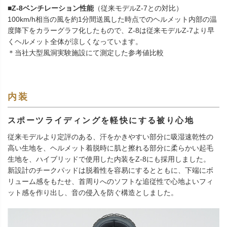
■Z-8ベンチレーション性能
（従来モデルZ-7との対比）
100km/h相当の風を約1分間送風した時点でのヘルメット内部の温
度降下をカラーグラフ化したもので、Z-8は従来モデルZ-7より早
くヘルメット全体が涼しくなっています。
＊当社大型風洞実験施設にて測定した参考値比較
内装
スポーツライディングを軽快にする被り心地
従来モデルより定評のある、汗をかきやすい部分に吸湿速乾性の
高い生地を、ヘルメット着脱時に肌と擦れる部分に柔らかい起毛
生地を、ハイブリッドで使用した内装をZ-8にも採用しました。
新設計のチークパッドは脱着性を容易にするとともに、下端にボ
リューム感をもたせ、首周りへのソフトな追従性で心地よいフィ
ット感を作り出し、音の侵入を防ぐ構造としました。