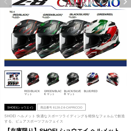
RED/BLACK
GREEN/BLAC
BLACK/SILVE
BLUE/RED
マット
K マット
R マット
SHOEI(ショウエイ)
商品番号
8128-Z-8-CAPRICCIO
SHOEI ヘルメット 快適なスポーツライディングを軽快なフォルムで創造
する、ピュアスポーツフルフェイス
【在庫限り】SHOEI ショウエイ ヘルメット