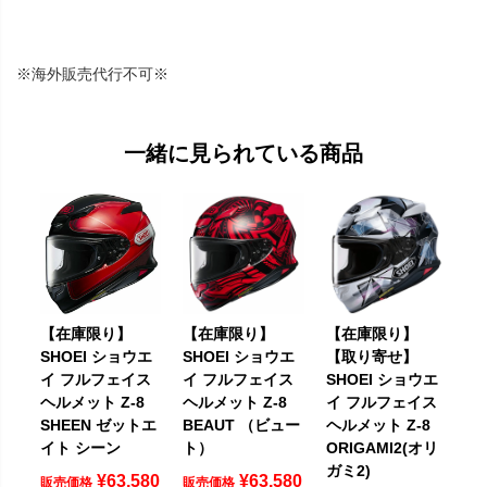
※海外販売代行不可※
一緒に見られている商品
【在庫限り】
【在庫限り】
【在庫限り】
SHOEI ショウエ
SHOEI ショウエ
【取り寄せ】
イ フルフェイス
イ フルフェイス
SHOEI ショウエ
ヘルメット Z-8
ヘルメット Z-8
イ フルフェイス
SHEEN ゼットエ
BEAUT （ビュー
ヘルメット Z-8
イト シーン
ト）
ORIGAMI2(オリ
ガミ2)
¥
63,580
¥
63,580
販売価格
販売価格