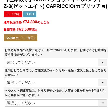
Z-8(ゼットエイト) CAPRICCIO(カプリッチョ)
セール対象
SHOEI
¥
74,800
通常販売価格
のところ
¥
63,580
販売価格
税込
[
2,890
ポイント進呈 ]
お取寄せ商品の入荷予定はメールでご案内いたします。お届けにはお時間を
要する場合がございます。
(
必
須
原則として当店では、ご注文後のキャンセル・返品・交換は受け付けており
)
ません。
(
必
須
ヘルメット関連商品は、お取り寄せの場合、入荷まで数か月から1年ほどか
)
かる場合がございます。
(
必
須