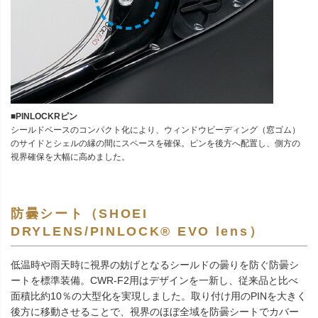
■PINLOCKRピン
シールドベースのコンパクト化により、ウィンドウビーディング（窓ゴム）
のサイドとシェルの縁の間にスペースを確保。ピンを後方へ配置し、側方の
視界確保を大幅に高めました。
防曇シート（SHOEI
DRYLENS/PINLOCK® EVO lens）
低温時や雨天時に視界の妨げとなるシールドの曇りを防ぐ防曇シ
ートを標準装備。CWR-F2用はデザインを一新し、従来品と比べ
面積比約10％の大型化を実現しました。取り付け用のPINを大きく
後方に移動させることで、視界のほぼ全域を防曇シートでカバー