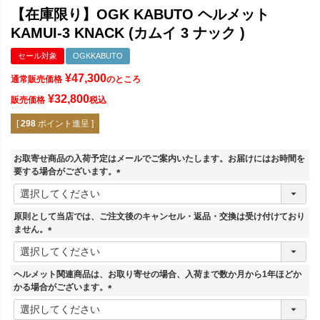
【在庫限り】OGK KABUTO ヘルメット
KAMUI-3 KNACK (カムイ 3 ナック )
セール対象
OGKKABUTO
¥
47,300
通常販売価格
のところ
¥
32,800
販売価格
税込
[
298
ポイント進呈 ]
お取寄せ商品の入荷予定はメールでご案内いたします。お届けにはお時間を
要する場合がございます。
(
必
須
原則として当店では、ご注文後のキャンセル・返品・交換は受け付けており
)
ません。
(
必
須
ヘルメット関連商品は、お取り寄せの場合、入荷まで数か月から1年ほどか
)
かる場合がございます。
(
必