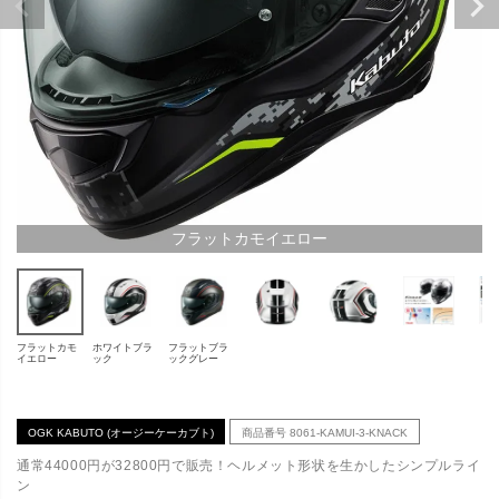
フラットカモイエロー
フラットカモ
ホワイトブラ
フラットブラ
イエロー
ック
ックグレー
OGK KABUTO (オージーケーカブト)
商品番号
8061-KAMUI-3-KNACK
通常44000円が32800円で販売！ヘルメット形状を生かしたシンプルライ
ン