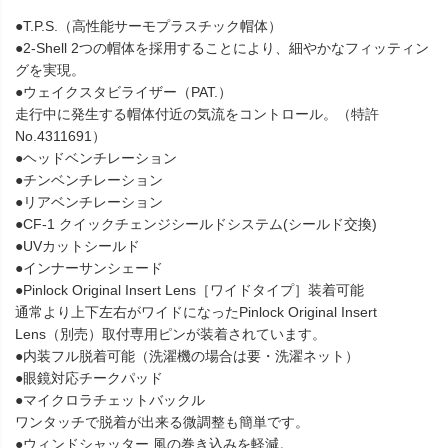
●T.P.S.（高性能サーモプラスチック帽体）
●2-Shell 2つの帽体を採用することにより、細やかなフィッティン
グを実現。
●ウェイクスタビライザー（PAT.）
走行中に発生する帽体付近の気流をコントロール。（特許
No.4311691）
●ヘッドベンチレーション
●チンベンチレーション
●リアベンチレーション
●CF-1 クイックチェンジシールドシステム(シールド交換)
●UVカットシールド
●インナーサンシェード
●Pinlock Original Insert Lens［ワイドタイプ］装着可能
通常より上下左右がワイドになったPinlock Original Insert
Lens（別売）取付専用ピンが装着されています。
●内装フル脱着可能（洗濯機の場合は要・洗濯ネット）
●眼鏡対応チークパッド
●マイクロラチェットバックル
ワンタッチで脱着が出来る微調整も簡単です。
●ウィンドシャッター 風の巻き込みを軽減。