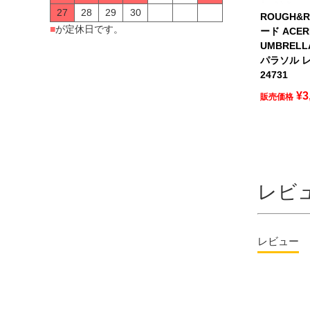
27
28
29
30
ROUGH&
■
が定休日です。
ード ACER
UMBREL
パラソル レ
24731
¥
3
販売価格
レビ
レビュー