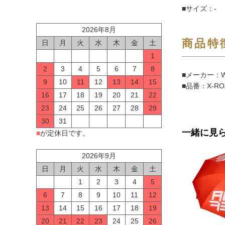
■サイズ：-
2026年8月
商品特
日
月
火
水
木
金
土
1
2
3
4
5
6
7
8
■メーカー：W
9
10
11
12
13
14
15
■品番：X-
16
17
18
19
20
21
22
23
24
25
26
27
28
29
30
31
一緒に見
■
が定休日です。
2026年9月
日
月
火
水
木
金
土
1
2
3
4
5
6
7
8
9
10
11
12
13
14
15
16
17
18
19
20
21
22
23
24
25
26