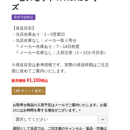
ズ
取寄可能商品
【発送目安】
・当店在庫あり：1～3営業日
・当店在庫なし：メーカー取り寄せ
└ メーカー在庫あり：7～14日程度
└ メーカー在庫なし：入荷次第（1～12か月目安）
※発送目安は参考情報です。実際の発送時期はご注文
後に改めてご案内いたします。
¥
1,100
販売価格
税込
[
10
ポイント進呈 ]
お取寄せ商品の入荷予定はメールでご案内いたします。お届
けにはお時間を要する場合がございます。
(
必
須
原則として当店では、ご注文後のキャンセル・返品・交換は