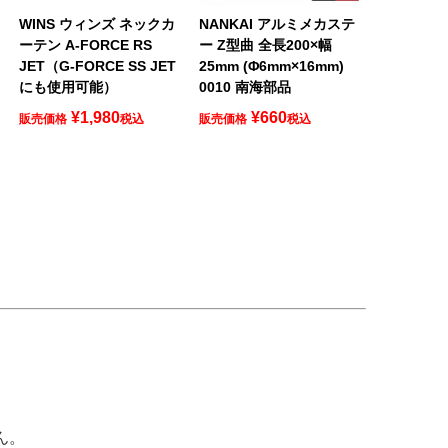
ロ
WINS ウィンズ ネックカ
NANKAI アルミメカステ
ーテン A-FORCE RS
ー Z型曲 全長200×幅
JET（G-FORCE SS JET
25mm (Φ6mm×16mm)
にも使用可能）
0010 南海部品
¥
1,980
¥
660
販売価格
税込
販売価格
税込
ん。