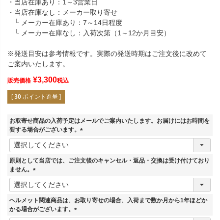
・当店在庫あり：1～3営業日
・当店在庫なし：メーカー取り寄せ
└ メーカー在庫あり：7～14日程度
└ メーカー在庫なし：入荷次第（1～12か月目安）
※発送目安は参考情報です。実際の発送時期はご注文後に改めて
ご案内いたします。
¥
3,300
販売価格
税込
[
30
ポイント進呈 ]
お取寄せ商品の入荷予定はメールでご案内いたします。お届けにはお時間を
要する場合がございます。
(
必
須
原則として当店では、ご注文後のキャンセル・返品・交換は受け付けており
)
ません。
(
必
須
ヘルメット関連商品は、お取り寄せの場合、入荷まで数か月から1年ほどか
)
かる場合がございます。
(