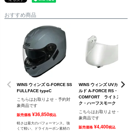
おすすめ商品
WINS ウィンズ G-FORCE SS
WINS ウィンズ UVカットシ
FULLFACE typeC
ルド A-FORCE RS・FF-
COMFORT ライトスモー
こちらはお取りよせ・予約対
ク・ハーフスモーク
象商品です
こちらはお取りよせ・予約
¥
36,850
販売価格
税込
象商品です
軽さは最大のパフォーマンス。強
¥
4,400
販売価格
税込
くて軽い、ドライカーボン素材の