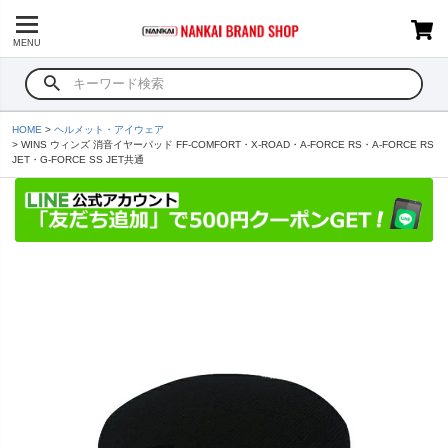
MENU
HOME
ヘルメット・アイウェア
WINS ウィンズ 消音イヤーパッド FF-COMFORT・X-ROAD・A-FORCE RS・A-FORCE RS
JET・G-FORCE SS JET共通