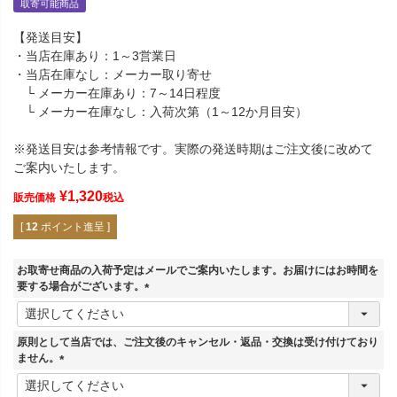
取寄可能商品
【発送目安】
・当店在庫あり：1～3営業日
・当店在庫なし：メーカー取り寄せ
└ メーカー在庫あり：7～14日程度
└ メーカー在庫なし：入荷次第（1～12か月目安）
※発送目安は参考情報です。実際の発送時期はご注文後に改めて
ご案内いたします。
¥
1,320
販売価格
税込
[
12
ポイント進呈 ]
お取寄せ商品の入荷予定はメールでご案内いたします。お届けにはお時間を
要する場合がございます。
(
必
須
原則として当店では、ご注文後のキャンセル・返品・交換は受け付けており
)
ません。
(
必