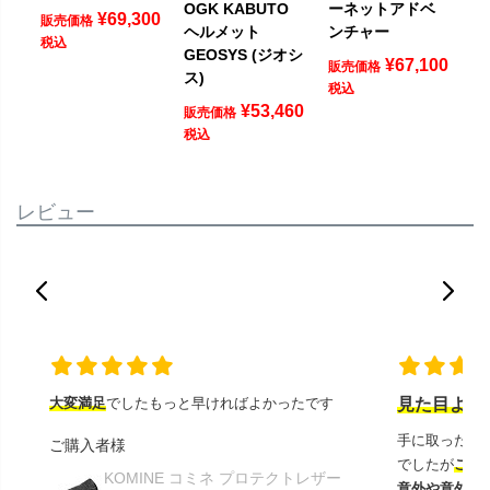
OGK KABUTO
ーネットアドベ
¥
69,300
販売価格
ヘルメット
ンチャー
税込
GEOSYS (ジオシ
¥
67,100
販売価格
ス)
税込
¥
53,460
販売価格
税込
レビュー
大変満足
でしたもっと早ければよかったです
見た目より
手に取ったと
ご購入者様
でしたが
この
KOMINE コミネ プロテクトレザー
意外や意外ス