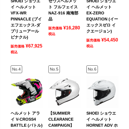
SHOEI ショウエ
ゼウスヘルメッ
SHOEI ショウエ
イ ヘルメット
ト フルフェイス
イ ヘルメット
VFX-WR
NAZ-916 南海部
EX-ZERO
PINNACLE (ブイ
品
EQUATION (イー
エフエックス-ダ
エックスゼロ イ
¥
16,280
販売価格
ブリューアール
クエージョン)
税込
ピナクル)
¥
54,450
販売価格
¥
67,925
税込
販売価格
税込
ヘルメット アラ
【SUMMER
SHOEI ショウエ
イ V-CROSS4
CLEARANCE
イ ヘルメット
BATTLE (バトル)
CAMPAIGN】
HORNET ADV ホ