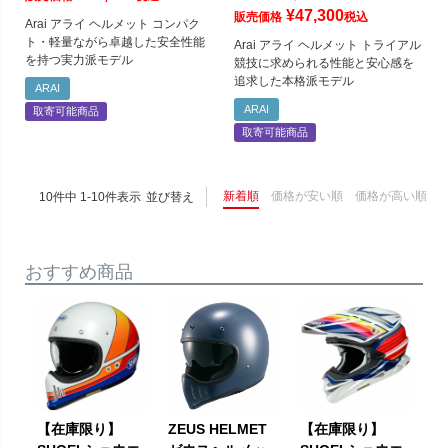
¥
47,300
販売価格
税込
Arai アライ ヘルメット コンパク
ト・軽量ながら卓越した安全性能
Arai アライ ヘルメット トライアル
を持つ実力派モデル
競技に求められる性能と安心感を
追求した本格派モデル
ARAI
ARAI
取寄可能商品
取寄可能商品
新着順
価格が安い順
価格が高い順
10
件中
1
-
10
件表示
並び替え
おすすめ商品
【在庫限り】
ZEUS HELMET
【在庫限り】