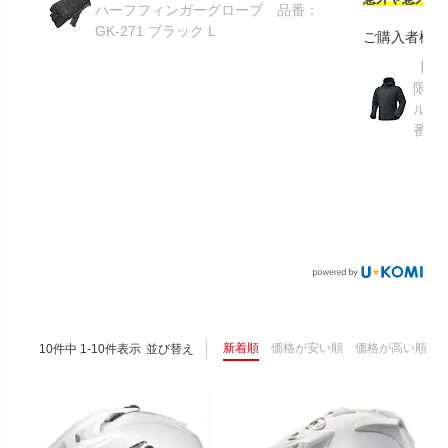
ハーフフィンガーグローブ 品番：
GK-271 ブラック L
ご購入者様
【GR
限り】
ルメ
番：S
新着順
価格が安い順
価格が高い順
10
件中
1
-
10
件表示
並び替え