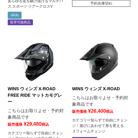
あらゆる道を駆け抜けるマルチパ
予約在庫切れ
ス.スポーツ ツアークロスV
ARAI
取寄可能商品
WINS ウィンズ X-ROAD
WINS ウィンズ X-ROAD
FREE RIDE マットカモグレ
こちらはお取りよせ・予約対
ー
象商品です
こちらはお取りよせ・予約対
¥
26,400
販売価格
税込
象商品です
カテゴリー知らずで自由にチェン
¥
29,480
販売価格
税込
ジ！遊びにあわせて形を変える、
３フォームチェンジ
カテゴリー知らずで自由にチェン