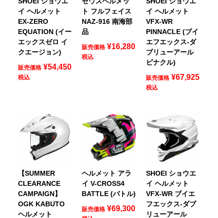
SHOEI ショウエ
ゼウスヘルメッ
SHOEI ショウエ
イ ヘルメット
ト フルフェイス
イ ヘルメット
EX-ZERO
NAZ-916 南海部
VFX-WR
EQUATION (イー
品
PINNACLE (ブイ
エックスゼロ イ
エフエックス-ダ
¥
16,280
販売価格
クエージョン)
ブリューアール
税込
ピナクル)
¥
54,450
販売価格
¥
67,925
税込
販売価格
税込
【SUMMER
ヘルメット アラ
SHOEI ショウエ
CLEARANCE
イ V-CROSS4
イ ヘルメット
CAMPAIGN】
BATTLE (バトル)
VFX-WR ブイエ
OGK KABUTO
フエックス-ダブ
¥
69,300
販売価格
ヘルメット
リューアール