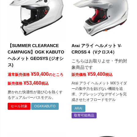
【SUMMER CLEARANCE
Arai アライ ヘルメット V-
CAMPAIGN】OGK KABUTO
CROSS 4（Vクロス4）
ヘルメット GEOSYS (ジオシ
こちらはお取りよせ・予約対
ス)
象商品です
¥
59,400
¥
59,400
通常販売価格
のところ
販売価格
税込
¥
53,460
Arai アライ ヘルメット MXライダ
販売価格
税込
ーの集中力を妨げない機能を追
磨かれた快適性が遊び心を熱くす
求、アグレッシブなデザインを完
るデュアルパーパスモデル。
成させたオフロードモデル
セール対象
OGKKABUTO
ARAI
取寄可能商品