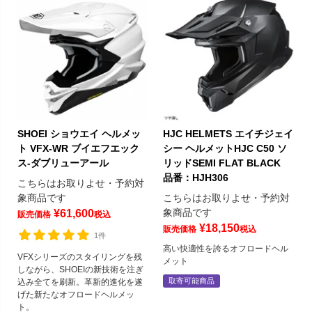
SHOEI ショウエイ ヘルメッ
HJC HELMETS エイチジェイ
ト VFX-WR ブイエフエック
シー ヘルメットHJC C50 ソ
ス-ダブリューアール
リッドSEMI FLAT BLACK
品番：HJH306
こちらはお取りよせ・予約対
象商品です
こちらはお取りよせ・予約対
象商品です
¥
61,600
販売価格
税込
¥
18,150
販売価格
税込
1件
高い快適性を誇るオフロードヘル
VFXシリーズのスタイリングを残
メット
しながら、SHOEIの新技術を注ぎ
取寄可能商品
込み全てを刷新。革新的進化を遂
げた新たなオフロードヘルメッ
ト。