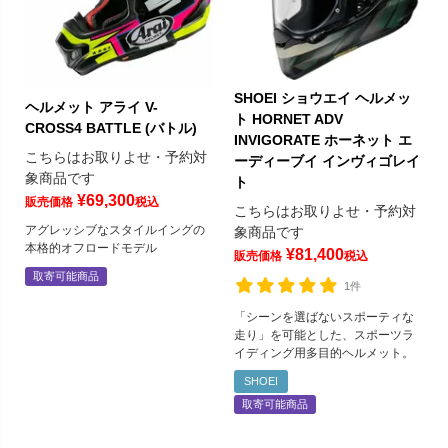
SHOEI ショウエイ ヘルメッ
ヘルメット アライ V-
ト HORNET ADV
CROSS4 BATTLE (バトル)
INVIGORATE ホーネット エ
こちらはお取りよせ・予約対
ーディーブイ インヴィゴレイ
象商品です
ト
¥
69,300
販売価格
税込
こちらはお取りよせ・予約対
アグレッシブなスタイルイングの
象商品です
本格的オフロードモデル
¥
81,400
販売価格
税込
取寄可能商品
1件
「シーンを選ばないスポーティな
走り」を可能とした、スポーツラ
イディング用多目的ヘルメット。
SHOEI
取寄可能商品