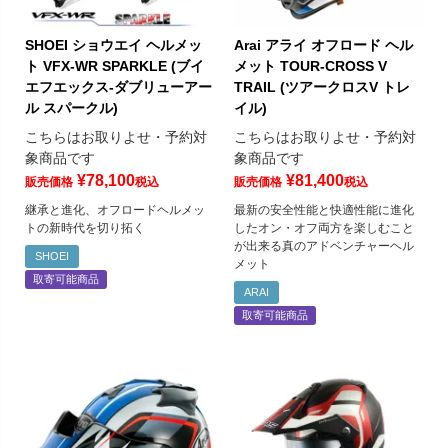
SHOEI ショウエイ ヘルメッ
Arai アライ オフロード ヘル
ト VFX-WR SPARKLE (ブイ
メット TOUR-CROSS V
エフエックス-ダブリューアー
TRAIL (ツアークロスV トレ
ル スパークル)
イル)
こちらはお取りよせ・予約対
こちらはお取りよせ・予約対
象商品です
象商品です
¥
78,100
¥
81,400
販売価格
税込
販売価格
税込
継承と進化、オフロードヘルメッ
最新の安全性能と快適性能に進化
トの新時代を切り拓く
したオン・オフ両方を楽しむこと
が出来る真のアドベンチャーヘル
SHOEI
メット
取寄可能商品
ARAI
取寄可能商品