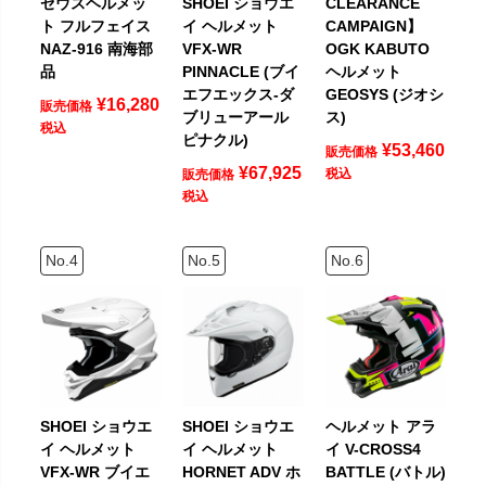
ゼウスヘルメッ
SHOEI ショウエ
CLEARANCE
ト フルフェイス
イ ヘルメット
CAMPAIGN】
NAZ-916 南海部
VFX-WR
OGK KABUTO
品
PINNACLE (ブイ
ヘルメット
エフエックス-ダ
GEOSYS (ジオシ
¥
16,280
販売価格
ブリューアール
ス)
税込
ピナクル)
¥
53,460
販売価格
¥
67,925
税込
販売価格
税込
SHOEI ショウエ
SHOEI ショウエ
ヘルメット アラ
イ ヘルメット
イ ヘルメット
イ V-CROSS4
VFX-WR ブイエ
HORNET ADV ホ
BATTLE (バトル)