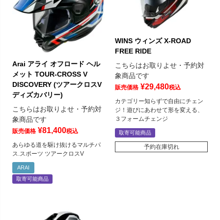
WINS ウィンズ X-ROAD
FREE RIDE
Arai アライ オフロード ヘル
こちらはお取りよせ・予約対
メット TOUR-CROSS V
象商品です
DISCOVERY (ツアークロスV
¥
29,480
販売価格
税込
ディズカバリー)
カテゴリー知らずで自由にチェン
こちらはお取りよせ・予約対
ジ！遊びにあわせて形を変える、
３フォームチェンジ
象商品です
¥
81,400
販売価格
税込
取寄可能商品
あらゆる道を駆け抜けるマルチパ
予約在庫切れ
ス.スポーツ ツアークロスV
ARAI
取寄可能商品