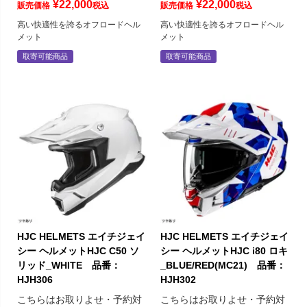
¥
22,000
¥
22,000
販売価格
税込
販売価格
税込
高い快適性を誇るオフロードヘル
高い快適性を誇るオフロードヘル
メット
メット
取寄可能商品
取寄可能商品
HJC HELMETS エイチジェイ
HJC HELMETS エイチジェイ
シー ヘルメットHJC C50 ソ
シー ヘルメットHJC i80 ロキ
リッド_WHITE 品番：
_BLUE/RED(MC21) 品番：
HJH306
HJH302
こちらはお取りよせ・予約対
こちらはお取りよせ・予約対