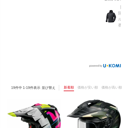
【GR
限り】
ルメ
番：S
新着順
価格が安い順
価格が高い順
19
件中
1
-
19
件表示
並び替え