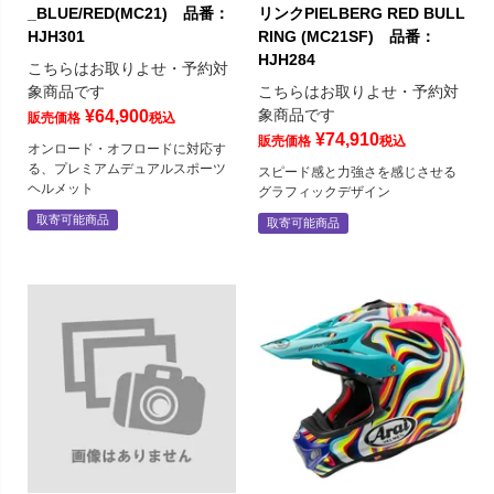
_BLUE/RED(MC21) 品番：
リンクPIELBERG RED BULL
HJH301
RING (MC21SF) 品番：
HJH284
こちらはお取りよせ・予約対
象商品です
こちらはお取りよせ・予約対
象商品です
¥
64,900
販売価格
税込
¥
74,910
販売価格
税込
オンロード・オフロードに対応す
る、プレミアムデュアルスポーツ
スピード感と力強さを感じさせる
ヘルメット
グラフィックデザイン
取寄可能商品
取寄可能商品