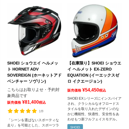
SHOEI ショウエイ ヘルメッ
【在庫限り】SHOEI ショウエ
ト HORNET ADV
イ ヘルメット EX-ZERO
SOVEREIGN (ホーネットアド
EQUATION (イーエックスゼ
ベンチャー ソヴリン)
ロ イクエージョン)
こちらはお取りよせ・予約対
¥
54,450
販売価格
税込
象商品です
SHOEI EXシリーズにインスパイア
¥
81,400
販売価格
税込
され、クラシカルなオフロードス
タイルを取り入れたデザインのな
1件
かに機能性、快適性、安全性をあ
わせもつ新フルフェイスモデル。
「シーンを選ばないスポーティな
走り」を可能とした、スポーツラ
SHOEI