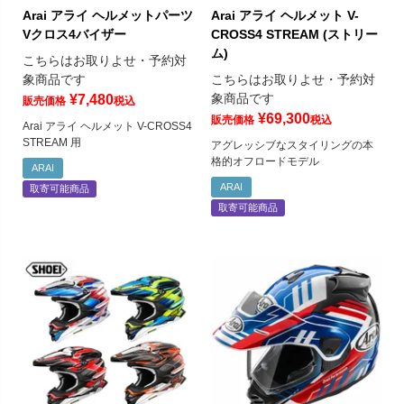
Arai アライ ヘルメットパーツ
Arai アライ ヘルメット V-
Vクロス4バイザー
CROSS4 STREAM (ストリー
ム)
こちらはお取りよせ・予約対
象商品です
こちらはお取りよせ・予約対
象商品です
¥
7,480
販売価格
税込
¥
69,300
販売価格
税込
Arai アライ ヘルメット V-CROSS4
STREAM 用
アグレッシブなスタイリングの本
格的オフロードモデル
ARAI
ARAI
取寄可能商品
取寄可能商品