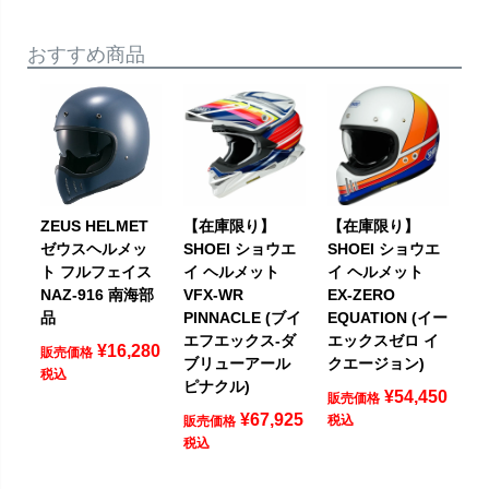
おすすめ商品
ZEUS HELMET
【在庫限り】
【在庫限り】
ゼウスヘルメッ
SHOEI ショウエ
SHOEI ショウエ
ト フルフェイス
イ ヘルメット
イ ヘルメット
NAZ-916 南海部
VFX-WR
EX-ZERO
品
PINNACLE (ブイ
EQUATION (イー
エフエックス-ダ
エックスゼロ イ
¥
16,280
販売価格
ブリューアール
クエージョン)
税込
ピナクル)
¥
54,450
販売価格
¥
67,925
税込
販売価格
税込