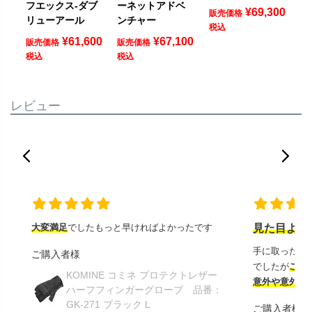
フエックス-ダブ
ーネットアドベ
¥
69,300
販売価格
リューアール
ンチャー
税込
¥
61,600
¥
67,100
販売価格
販売価格
税込
税込
レビュー
大変満足
でしたもっと早ければよかったです
見た目より
手に取ったと
ご購入者様
でしたが
この
KOMINE コミネ プロテクトレザー
意外や意外ス
ハーフフィンガーグローブ 品番：
GK-271 ブラック L
ご購入者様