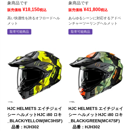
象商品です
象商品です
¥
18,150
¥
41,800
販売価格
税込
販売価格
税込
高い快適性を誇るオフロードヘル
あらゆるシーンに対応するアドベ
メット
ンチャーツーリングヘルメット
取寄可能商品
取寄可能商品
HJC HELMETS エイチジェイ
HJC HELMETS エイチジェイ
シー ヘルメットHJC i80 ロキ
シー ヘルメットHJC i80 ロキ
_BLACK/YELLOW(MC3HSF)
_BLACK/GREEN(MC47SF)
品番：HJH302
品番：HJH302