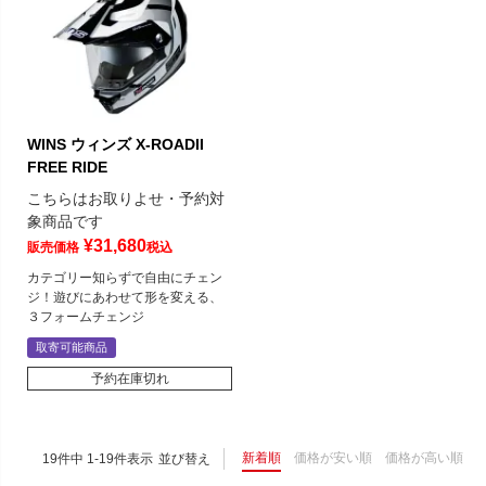
WINS ウィンズ X-ROADII
FREE RIDE
こちらはお取りよせ・予約対
象商品です
¥
31,680
販売価格
税込
カテゴリー知らずで自由にチェン
ジ！遊びにあわせて形を変える、
３フォームチェンジ
取寄可能商品
予約在庫切れ
新着順
価格が安い順
価格が高い順
19
件中
1
-
19
件表示
並び替え