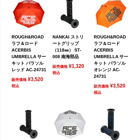
ROUGH&ROAD
NANKAI ストリ
ROUGH&ROAD
ラフ＆ロード
ートグリップ
ラフ＆ロード
ACERBIS
（118㎜） ST-
ACERBIS
UMBRELLA サー
008 南海部品
UMBRELLA サー
キット パラソル
キット パラソル
¥
1,320
販売価格
レッド AC-24731
オレンジ AC-
税込
24731
¥
3,520
販売価格
¥
3,520
税込
販売価格
税込