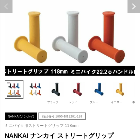
ブラック
レッド
ブルー
イエロー
ホワ
NANKAI(ナンカイ)
商品番号
1000-BG1201-118
ミニバイク用ストリートグリップ 118mm
NANKAI ナンカイ ストリートグリップ