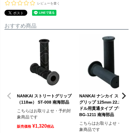
レビューを書く
おすすめ商品
NANKAI ストリートグリップ
NANKAI ナンカイ ストリー
（118㎜） ST-008 南海部品
グリップ 125mm 22.2φハン
ドル用貫通タイプ ブラック
こちらはお取りよせ・予約対
BG-1211 南海部品
象商品です
こちらはお取りよせ・予約
¥
1,320
販売価格
税込
象商品です