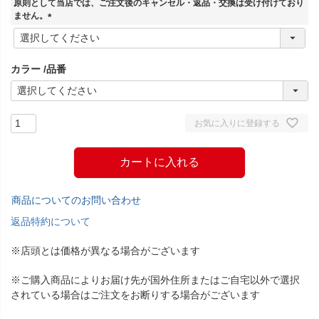
原則として当店では、ご注文後のキャンセル・返品・交換は受け付けており
)
ません。
(
必
須
カラー
品番
)
お気に入りに登録する
カートに入れる
商品についてのお問い合わせ
返品特約について
※店頭とは価格が異なる場合がございます
※ご購入商品によりお届け先が国外住所またはご自宅以外で選択
されている場合はご注文をお断りする場合がございます