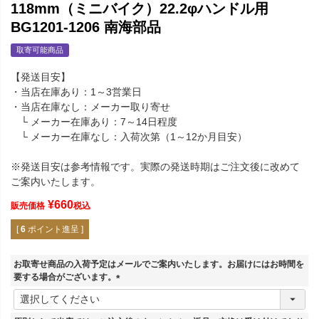
118mm（ミニバイク）22.2φハンドル用
BG1201-1206 南海部品
取寄可能商品
【発送目安】
・当店在庫あり：1～3営業日
・当店在庫なし：メーカー取り寄せ
└ メーカー在庫あり：7～14日程度
└ メーカー在庫なし：入荷次第（1～12か月目安）
※発送目安は参考情報です。実際の発送時期はご注文後に改めて
ご案内いたします。
¥
660
販売価格
税込
[
6
ポイント進呈 ]
お取寄せ商品の入荷予定はメールでご案内いたします。お届けにはお時間を
要する場合がございます。
(
必
須