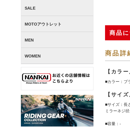
SALE
MOTOアウトレット
商品に
MEN
商品詳
WOMEN
【カラー
■カラー：ブ
【サイズ
■サイズ：長さ
ミラーネジ径:
■容量：-