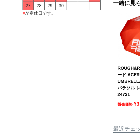
一緒に見
27
28
29
30
■
が定休日です。
ROUGH&
ード ACER
UMBREL
パラソル レ
24731
¥
3
販売価格
最近チェ