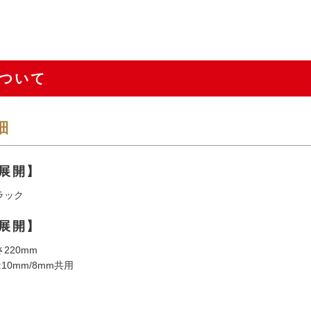
ついて
細
展開】
ラック
展開】
220mm
10mm/8mm共用