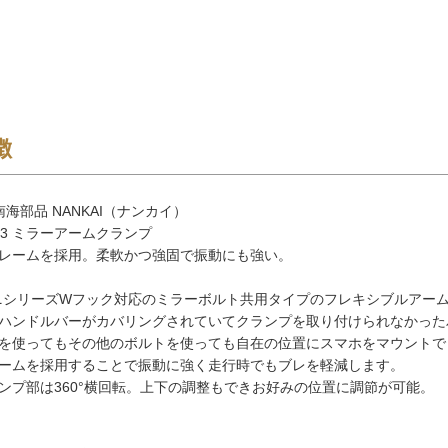
徴
海部品 NANKAI（ナンカイ）
-03 ミラーアームクランプ
レームを採用。柔軟かつ強固で振動にも強い。
ニシリーズWフック対応のミラーボルト共用タイプのフレキシブルアー
ハンドルバーがカバリングされていてクランプを取り付けられなかった
を使ってもその他のボルトを使っても自在の位置にスマホをマウントで
ームを採用することで振動に強く走行時でもブレを軽減します。
ンプ部は360°横回転。上下の調整もできお好みの位置に調節が可能。