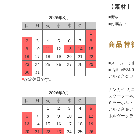
【素材】
■素材：
2026年8月
■付属品：
日
月
火
水
木
金
土
1
2
3
4
5
6
7
8
商品特
9
10
11
12
13
14
15
16
17
18
19
20
21
22
■メーカー：南
23
24
25
26
27
28
29
■品番:MSM
30
31
アルミ合金フ
■
が定休日です。
ナンカイ-カ
2026年9月
スクーターや
日
月
火
水
木
金
土
ミラーボルト
1
2
3
4
5
アルミ合金ア
ホルダークラ
6
7
8
9
10
11
12
13
14
15
16
17
18
19
20
21
22
23
24
25
26