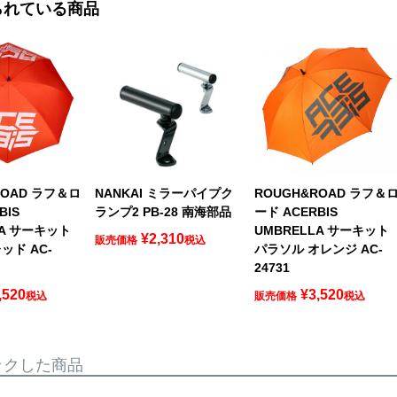
られている商品
ROAD ラフ＆ロ
NANKAI ミラーパイプク
ROUGH&ROAD ラフ＆
BIS
ランプ2 PB-28 南海部品
ード ACERBIS
LA サーキット
UMBRELLA サーキット
¥
2,310
販売価格
税込
ッド AC-
パラソル オレンジ AC-
24731
,520
¥
3,520
税込
販売価格
税込
ックした商品