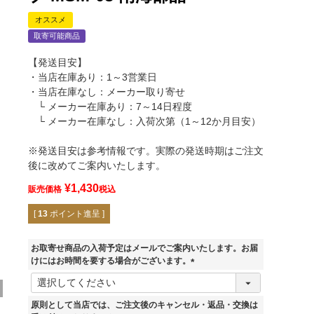
オススメ
取寄可能商品
【発送目安】
・当店在庫あり：1～3営業日
・当店在庫なし：メーカー取り寄せ
└ メーカー在庫あり：7～14日程度
└ メーカー在庫なし：入荷次第（1～12か月目安）
※発送目安は参考情報です。実際の発送時期はご注文
後に改めてご案内いたします。
¥
1,430
販売価格
税込
[
13
ポイント進呈 ]
お取寄せ商品の入荷予定はメールでご案内いたします。お届
けにはお時間を要する場合がございます。
(
必
須
原則として当店では、ご注文後のキャンセル・返品・交換は